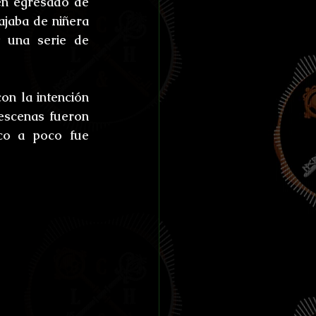
én egresado de 
ías de Anthibitas
ajaba de niñera 
 una serie de 
on la intención 
orresco Referens
escenas fueron 
co a poco fue 