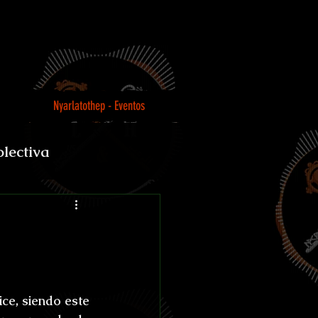
Nyarlatothep - Eventos
olectiva
Loco
ice
, siendo este 