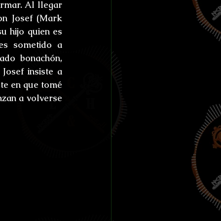
mar. Al llegar 
on 
Josef
 (Mark 
 hijo quien es 
es sometido a 
ado bonachón, 
osef insiste a 
te en que tomé 
un último trago con él, Aaron pierde sus llaves y las cosas raras comienzan a volverse 