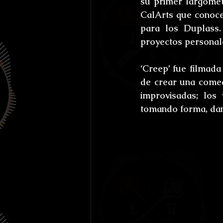
su primer largometr
Efemérides y celebraci
CalArts que conoce
para los Duplass.
Otros
Reto Stefan K
proyectos personale
‘Creep’ fue filmada
L'horreur En Haute Co
de crear una comedi
improvisadas; los
tomando forma, dand
Susurros Innombrable