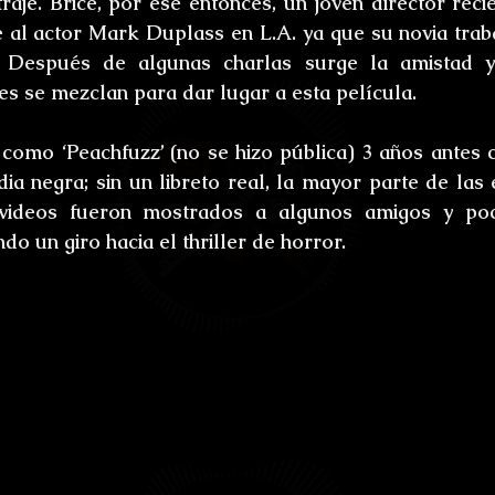
aje. Brice, por ese entonces, un joven director reci
ones
Bestiario del Horror
Los últimos d
 al actor 
Mark Duplass
 en L.A. ya que su novia trab
 Después de algunas charlas surge la amistad y
oidl
Umbrarum hic locus est
Ensayos
s se mezclan para dar lugar a esta película.
 como ‘
Peachfuzz
’ (no se hizo pública) 3 años antes c
uture
Relatos
Relatos Ganadores
H
a negra; sin un libreto real, la mayor parte de las 
 videos fueron mostrados a algunos amigos y po
o un giro hacia el thriller de horror.
s