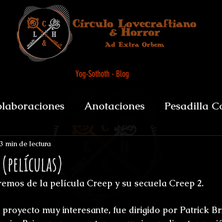
Yog-Sothoth - Blog
laboraciones
Anotaciones
Pesadilla C
et alii
Biografías y datos
De Boca del 
3 min de lectura
 (películas)
remos de la película 
Creep
 y su secuela 
Creep 2
.
sychopomps
Tenebris Medicinae Officium
 proyecto muy interesante, fue dirigido por 
Patrick Br