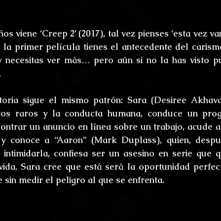
os viene ‘
Creep 2
’ (2017), tal vez pienses ‘esta vez va
te la primer película tienes el antecedente del carism
necesitas ver más… pero aún si no la has visto pue
.
storia sigue el mismo patrón: 
Sara 
(Desiree Akhavan
etos raros y la conducta humana, conduce un pro
contrar un anuncio en línea sobre un trabajo, acude a
y conoce a “
Aaron
” (Mark Duplass), quien, despu
e intimidarla, confiesa ser un asesino en serie que q
ida. Sara cree que está será la oportunidad perfec
in medir el peligro al que se enfrenta.