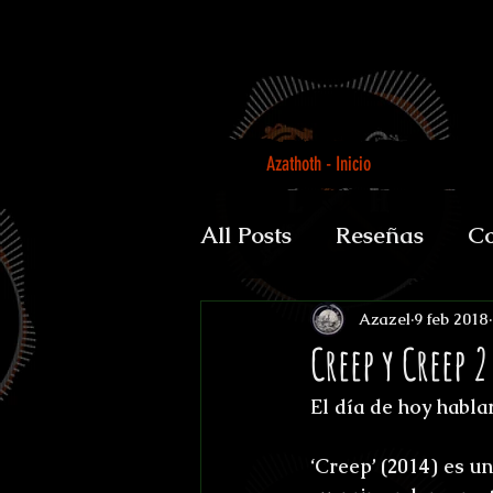
Azathoth - Inicio
All Posts
Reseñas
Co
Auguratricis, sirenibus 
Azazel
9 feb 2018
Creep y Creep 2
El día de hoy habla
Gabinete de la Dra. P
‘Creep’ (2014) es un