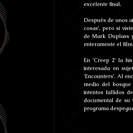
excelente final.
Después de unos añ
cosas’, pero si vis
de Mark Duplass y 
enteramente el film
En ‘Creep 2’ la hi
interesada en suj
‘Encounters’. Al en
medio del bosque 
intentos fallidos d
documental de su v
programa despegue s