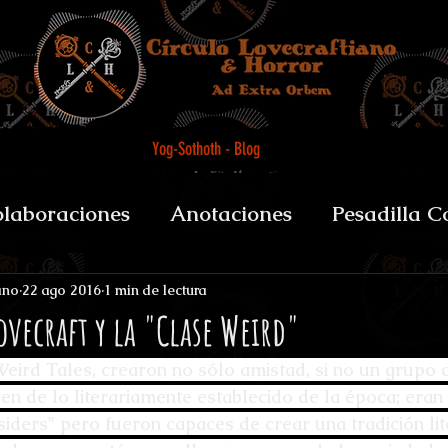
Yog-Sothoth - Blog
laboraciones
Anotaciones
Pesadilla C
et alii
Biografías y datos
De Boca del 
ano
22 ago 2016
1 min de lectura
Lovecraft y la "Clase Weird"
Weird Tales, crearon no sólo amistad, si no un grupo 
sychopomps
Tenebris Medicinae Officium
n de lo literariamente establecido de la época; eran 
siders" pero fueron capaces de crear una tradición lit