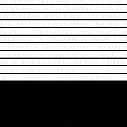
tale representó para ellos un escape de la sociedad e
ones
Bestiario del Horror
Los últimos d
cial y literariamente, teniendo un lugar en la ficción p
cción Weird. Estos autores llegaron a tener influencia
oidl
Umbrarum hic locus est
Ensayos
ells, Mary Shelley y particularmente Edgar Allan Po
izadas las múltiples cartas, se observa una jerarquía
bilidad literaria y a la imaginación, en contraste al pod
uture
Relatos
Relatos Ganadores
H
 tradicionales en las cuales muchos autores sintieron
eron coartados. Curiosamente el fóbico social H.P.L s
ntre los diversos autores. La clase Weird es definida
s
res que tenían que escribir para vivir y que indudabl
 que lo inesperado era posible, y que quizás no habría