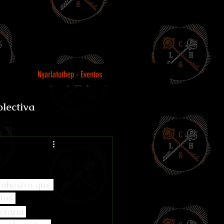
Nyarlatothep - Eventos
olectiva
Loco
cohesivo que 
los 
eraria 