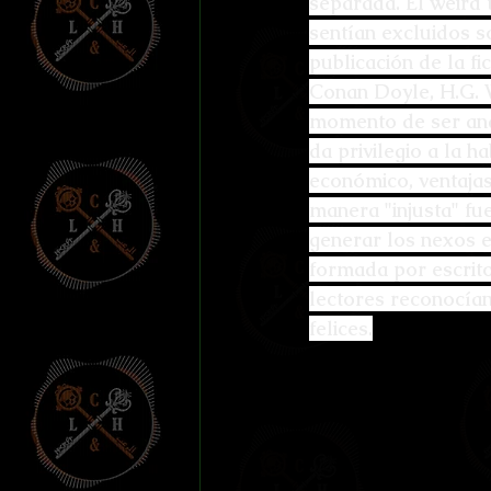
separada. El weird 
Efemérides y celebraci
sentían excluidos so
publicación de la fi
Otros
Reto Stefan K
Conan Doyle, H.G. W
momento de ser anal
da privilegio a la ha
L'horreur En Haute Co
económico, ventajas
manera "injusta" fu
generar los nexos e
Susurros Innombrable
formada por escrito
lectores reconocían
felices.