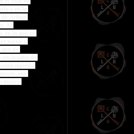
n el cual se 
ías de Anthibitas
ulp y en la 
s de Arthur 
e. Al 
, en la que se 
er social y 
orresco Referens
 que de 
e encargaba de 
 como aquella 
emente, sus 
 finales 