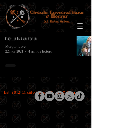
L'horreur En Haute Couture
Morgan Lore
22 mar 2021
4 min de lectura
Est. 2012 Círculo Lovecraftiano & Horror