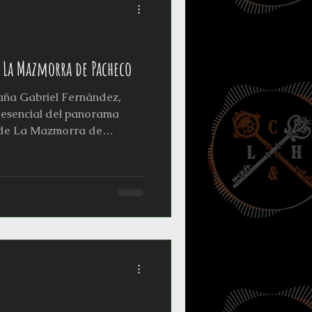
 La Mazmorra de Pacheco
aña Gabriel Fernández,
 esencial del panorama
 de La Mazmorra de
 marcado a los 14 años,
tas hacia la imaginación:
eroQuest" y el juego de rol
". Desde entonces, su vida ha
dados, las cartas y las
en un referente para
os