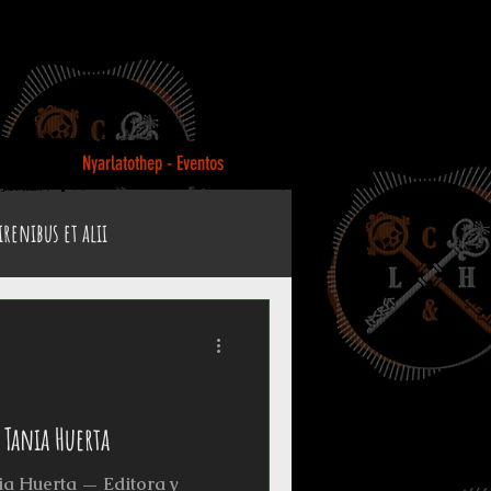
Nyarlatothep - Eventos
irenibus et alii
e Officium
Reto Stefan Koidl
Tania Huerta
ia Huerta — Editora y