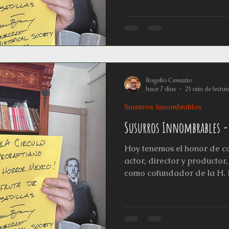
films such as "The Call of 
Whisperer in Darkness" (201
of Lovecraft’s stories, crea
techniques (such as “Mythos
style of the 1930s). He also
Rogelio Cessario
hace 7 días
21 min de lectur
Susurros Innombrables
Susurros Innombrables -
Hoy tenemos el honor de c
actor, director y productor
como cofundador de la H. P
Society. Su trabajo ha dado
lovecraftiano a través de p
Cthulhu" (2005) y "The Whis
ambas fieles adaptaciones d