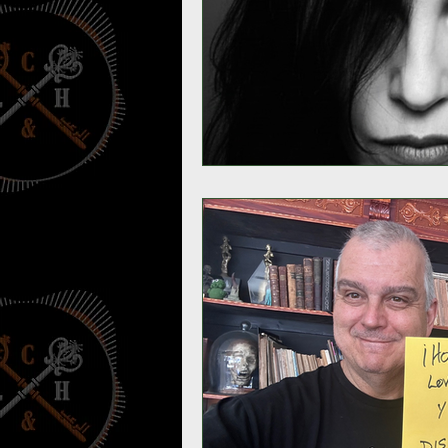
Umbrarum hic locus est
Ensa
Susurros Innombrables