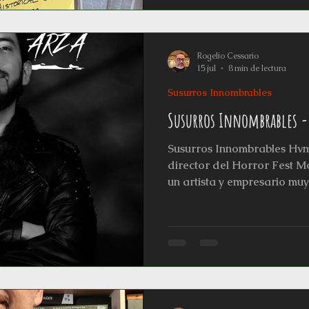
creadas con técnicas cinem
“Mythoscope”, que imita el e
También partic
Rogelio Cessario
15 jul
8 min de lectura
Susurros Innombrables
Susurros Innombrables -
Susurros Innombrables Hvm
director del Horror Fest 
un artista y empresario muy
ilustrador con una carrera
trayectoria (realizando el a
Metal Fest, portadas de ba
internacionales), director 
Monterrey, conferencista en
libro y llegando a publicar 
DROSS, AMC The Walkin