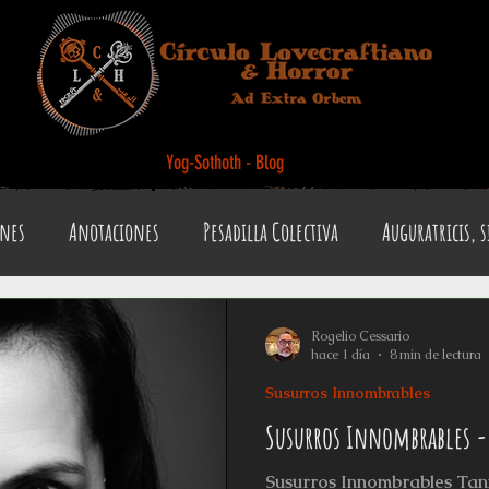
Yog-Sothoth - Blog
ones
Anotaciones
Pesadilla Colectiva
Auguratricis, s
l Loco
Gabinete de la Dra. Psychopomps
Tenebris Medicina
Rogelio Cessario
hace 1 día
8 min de lectura
Susurros Innombrables
estiario del Horror
Los últimos días de Anthibitas
Otros
Susurros Innombrables - 
Susurros Innombrables Tan