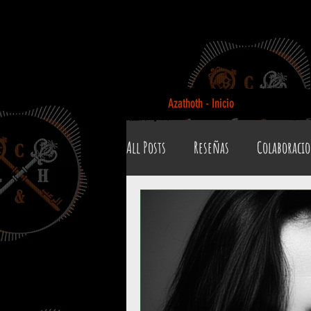
Azathoth - Inicio
All Posts
Reseñas
Colaboraci
Biografías y datos
De Boca de
Efemérides y celebraciones
B