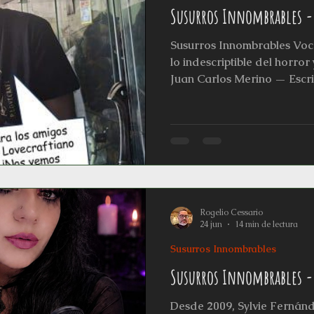
Susurros Innombrables -
Susurros Innombrables Voc
lo indescriptible del horror 
Juan Carlos Merino — Escri
de sombras y revelaciones, 
que darán voz a los creado
guardianes del horror, para
nos acompañen en esta trav
de palabras y ecos que iluminan
sesión del Círculo Lovecraf
Rogelio Cessario
24 jun
14 min de lectura
Susurros Innombrables
Susurros Innombrables - 
Desde 2009, Sylvie Fernánd