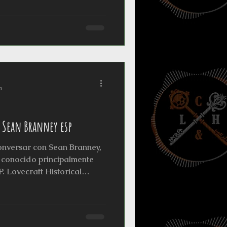
Cthulhu" (2005) and "The
1), both faithful adaptations
ted with retro cinematic
cope,” which imitates the
 participated in the docum
a
 Sean Branney esp
onversar con Sean Branney,
, conocido principalmente
. Lovecraft Historical
 vida al horror
elículas como "The Call of
perer in Darkness" (2011),
e los relatos de Lovecraft,