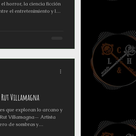
l horror, la ciencia ficción
ntre el entretenimiento y la
r no sólo ha dado lugar a
harlas académicas, sino que
onteras hacia lo digital,
 el podcast NOCTUARIO,
l del horror se convierte en
render los miedos col
 Rut Villamagna
es que exploran lo arcano y
r Rut Villamagna— Artista
dero de sombras y
 entrevistas que darán voz a