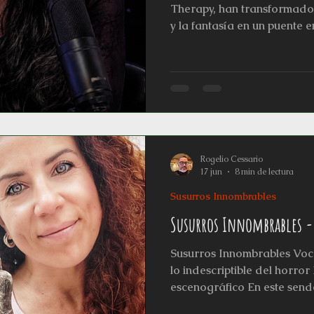
Therapy, han transformado e
y la fantasía en un puente e
reflexión cultural. Su labo
ciclos de cine, talleres y c
también ha expandido sus fr
con cursos, cine online y
donde el análisis psicosocia
una herramienta para comp
Rogelio Cessario
17 jun
8 min de lectura
Susurros Innombrables
Susurros Innombrables -
Susurros Innombrables Voc
lo indescriptible del horro
escenográfico En este sen
revelaciones, se realizarán