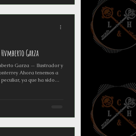
atográficas retro (como el
stilo de los años 30's).
 Hvmberto Garza
berto Garza — Ilustrador y
Monterrey Ahora tenemos a
 peculiar, ya que ha sido
 de más de 20 años de
rte oficial del Monterrey
ndas nacionales e
general del Horror Fest
 universidades, ferias del
su obra en la cuenta de