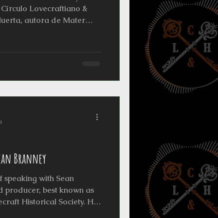
adores
Horresco Referens
l Círculo Lovecraftiano &
Huerta, autora de Mater
 de Pandemonium Editorial
Sakra Media Group S.A.C. Su
ndadora de SIECLAF
io y Encuentro de Creadores
ticas) y del colectivo Qhipa
 figura clave en la
a
Sean Branney
f speaking with Sean
nd producer, best known as
craft Historical Society. His
an horror to life through