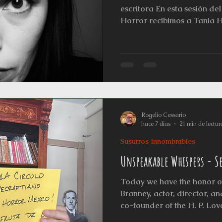
yos
L'horreur En Haute Couture
Relatos
Relatos Gan
escritora En esta sesión de
Horror recibimos a Tania 
Macabra (2024), directora
y correctora de estilo en 
labor como tallerista, fu
(Simposio Interdisciplinar
de Literatura y Artes Fantás
Pacha la posiciona como una
consolidación de la lite
Rogelio Cessario
hace 7 días
21 min de lectur
Susurros Innombrables
Unspeakable Whispers - 
Today we have the honor o
Branney, actor, director, a
co-founder of the H. P. Love
work has brought lovecrafti