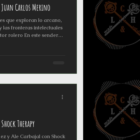
 Juan Carlos Merino
es que exploran lo arcano,
y las fronteras intelectuales
tor rolero En este sendero
se realizarán entrevistas
res, personalidades y
 que sus visiones y obras
esía compartida, un viaje
 la oscuridad. En esta
tiano & Horror desde las so
Shock Therapy
ez y Ale Carbajal con Shock