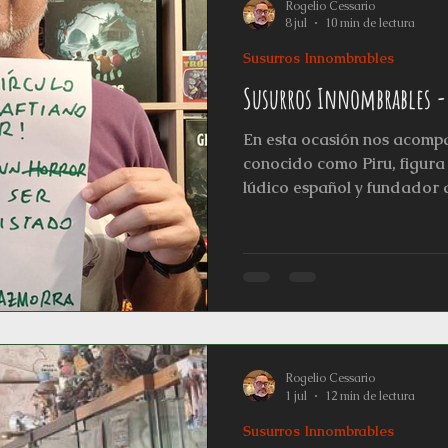
Rogelio Cessario
8 jul
10 min de lectura
Susurros Innombrables
Susurros Innombrables -
En esta ocasión nos acomp
conocido como Piru, figura
lúdico español y fundador
Pacheco. Su destino quedó
cuando descubrió tres puer
"Magic: The Gathering", "H
de "El Señor de los Anillos
estado entrelazada con los 
mazmorras, convirtiéndose 
quienes buscan en los jueg
Rogelio Cessario
1 jul
12 min de lectura
Susurros Innombrables