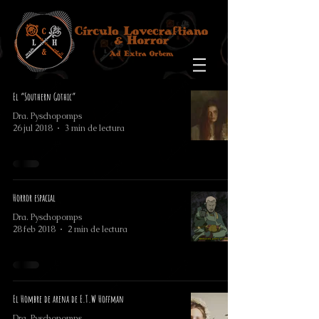
El “Southern Gothic”
Dra. Pyschopomps
26 jul 2018
3 min de lectura
Horror espacial
Dra. Pyschopomps
28 feb 2018
2 min de lectura
El Hombre de arena de E.T.W Hoffman
Dra. Pyschopomps