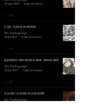
26 sept 2017
2 min de lectura
El Loco: esclavo de los infiernos
Dra. Pyschopomps
20 jul 2017
4 min de lectura
Agua bendita y padre nuestro de sangre: Running Amok
Dra. Pyschopomps
22 jun 2017
3 min de lectura
La cultura y los delirios en la antigüedad
Dra. Pyschopomps
22 abr 2017
2 min de lectura