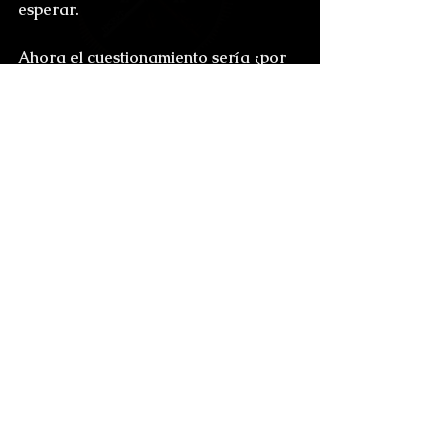
esperar.
Ahora el cuestionamiento sería ¿por 
qué funcionan los exorcismos?. Para 
algunos la posesión representa el 
chivo expiatorio de los pecados de la 
comunidad, al momento de usar un 
objeto fetiche, se transfiere el 
demonio a ese objeto, y claro lo 
principal es, que el ser poseído, se 
siente escuchado...así que el 
elemento perfecto de una posesión, 
es quien decida ser el sacrificio, el 
inmolado o el crucificado...Regan.
Gabinete de la Dra. Psychopomps