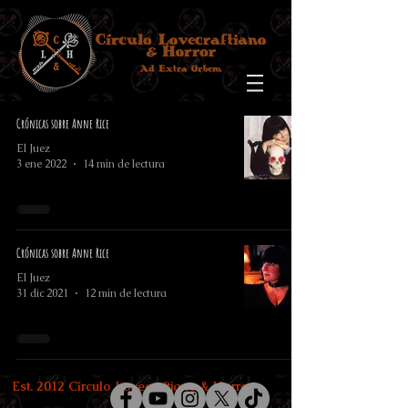
Crónicas sobre Anne Rice
El Juez
3 ene 2022
14 min de lectura
Crónicas sobre Anne Rice
El Juez
31 dic 2021
12 min de lectura
Est. 2012 Círculo Lovecraftiano & Horror