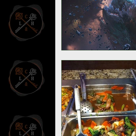
Umbrarum hic locus est
Ensa
Susurros Innombrables