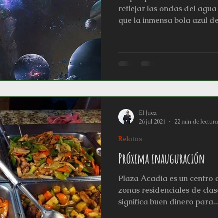
yos
L'horreur En Haute Couture
Relatos
Relatos Gan
reflejar las ondas del agu
que la inmensa bola azul del
El Juez
26 jul 2021
22 min de lectura
Relatos
Próxima inauguración
Plaza Acadia es un centro 
zonas residenciales de clas
significa buen dinero para..