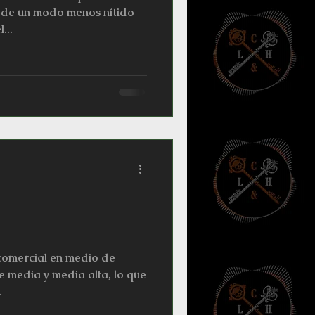
adores
Horresco Referens
a de un modo menos nítido
...
comercial en medio de
e media y media alta, lo que
.