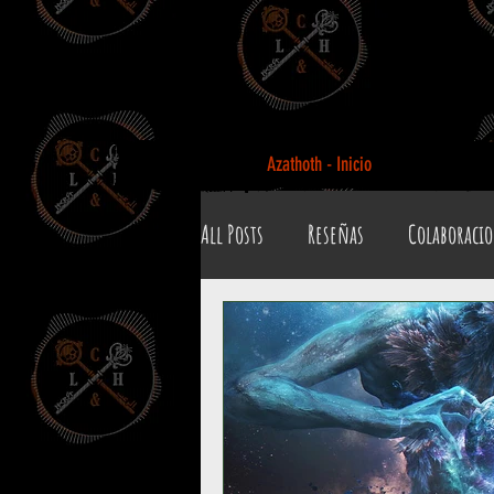
Azathoth - Inicio
All Posts
Reseñas
Colaboraci
Biografías y datos
De Boca de
Efemérides y celebraciones
B