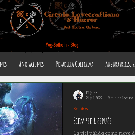
Yog-Sothoth - Blog
ones
Anotaciones
Pesadilla Colectiva
Auguratricis, s
l Loco
Gabinete de la Dra. Psychopomps
Tenebris Medicina
El Juez
21 jul 2022
8 min de lectura
Relatos
estiario del Horror
Los últimos días de Anthibitas
Otros
Siempre Después
La piel pálida como nieve d