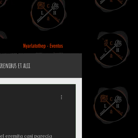
Nyarlatothep - Eventos
irenibus et alii
e Officium
Reto Stefan Koidl
el eremita casi parecía