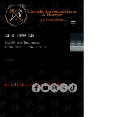
Underworld Dreams' Review
José de Jesús Talamantes
17 ene 2022
1 min de lectura
Est. 2012 Círculo Lovecraftiano & Horror