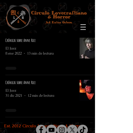
Crónicas sobre Anne Rice
El Juez
8 ene 2022
13 min de lectura
Crónicas sobre Anne Rice
El Juez
31 dic 2021
12 min de lectura
Est. 2012 Círculo Lovecraftiano & Horror