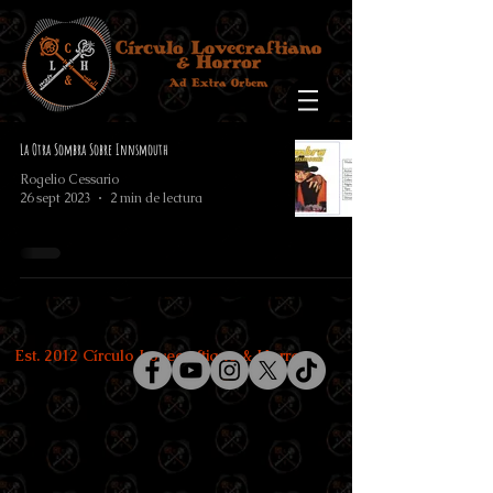
La Otra Sombra Sobre Innsmouth
Rogelio Cessario
26 sept 2023
2 min de lectura
Est. 2012 Círculo Lovecraftiano & Horror