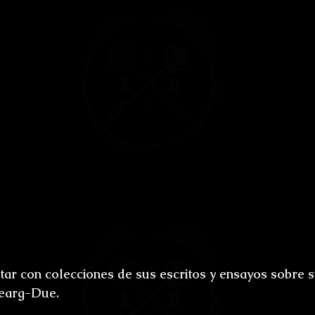
ones
Bestiario del Horror
Los últimos d
oidl
Umbrarum hic locus est
Ensayos
uture
Relatos
Relatos Ganadores
H
s
ar con colecciones de sus escritos y ensayos sobre s
earg-Due. 