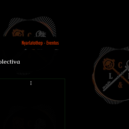
Nyarlatothep - Eventos
olectiva
Loco