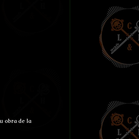
ías de Anthibitas
orresco Referens
u obra de la 