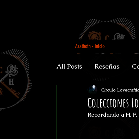
Azathoth - Inicio
All Posts
Reseñas
Co
Auguratricis, sirenibus 
Círculo Lovecrafti
Colecciones Lo
Recordando a H. P. 
Gabinete de la Dra. P