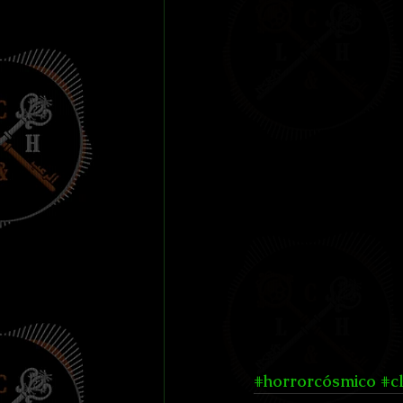
#horrorcósmico
#c