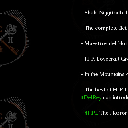
- Shub-Niggurath d
- The complete ficti
- Maestros del Hor
- H. P. Lovecraft Gr
- In the Mountains 
- The best of H. P.
#DelRey
 con introd
- 
#HPL
 The Horror