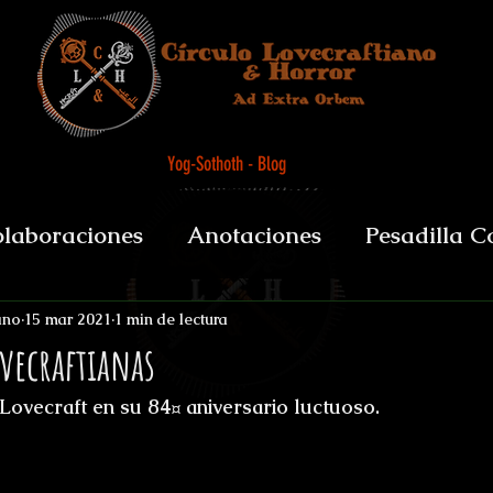
Yog-Sothoth - Blog
laboraciones
Anotaciones
Pesadilla C
et alii
Biografías y datos
De Boca del 
ano
15 mar 2021
1 min de lectura
vecraftianas
Lovecraft en su 84¤ aniversario luctuoso. 
sychopomps
Tenebris Medicinae Officium