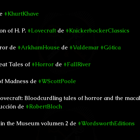
e 
#KhurtKhave
on of H. P. 
#Lovecraft
 de 
#KnickerbockerClassics
ror de 
#ArkhamHouse
 de 
#Valdemar
#Gótica
eat Tales of 
#Horror
 de 
#FallRiver
of Madness de 
#WScottPoole
 Lovecraft: Bloodcurdling tales of horror and the maca
ucción de 
#RobertBloch
 in the Museum volumen 2 de 
#WordsworthEditions