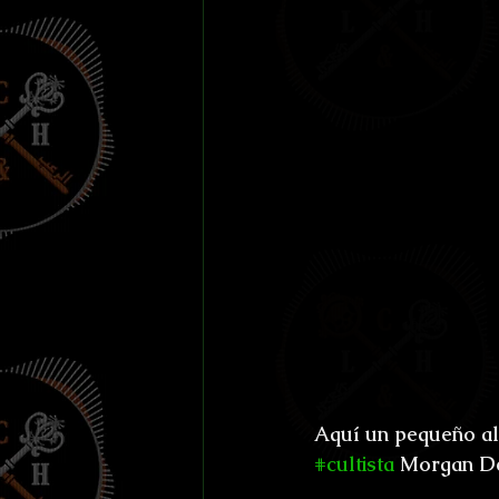
Efemérides y celebraci
Otros
Reto Stefan K
L'horreur En Haute Co
Susurros Innombrable
Aquí un pequeño alt
#cultista
 Morgan D