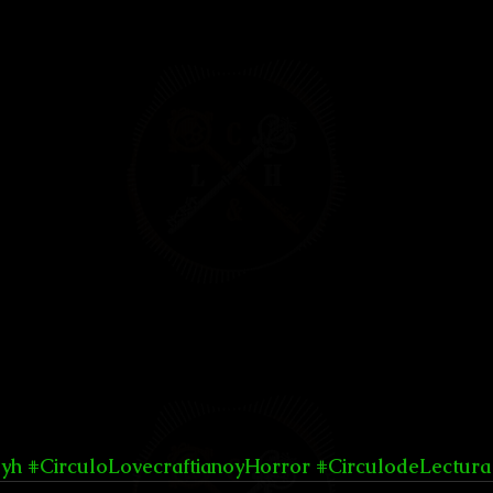
lyh
#CirculoLovecraftianoyHorror
#CirculodeLectura