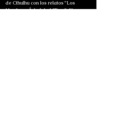
de Cthulhu con los relatos "Los 
Hombres-Árbol de M’Bwa", "Los 
Vampiros de Fuego" y "La Dama de 
Gris". Dentro del género del misterio, 
creó al detective I. V. (Ivy) Frost, 
protagonista de varios de sus relatos 
de misterio. En el ámbito de la ciencia 
ficción, su relato "Coloso" apareció 
en la antología de Isaac Asimov "La 
Edad de Oro de la Ciencia Ficción".
-Philip Ashton Brown-
Biografías y datos