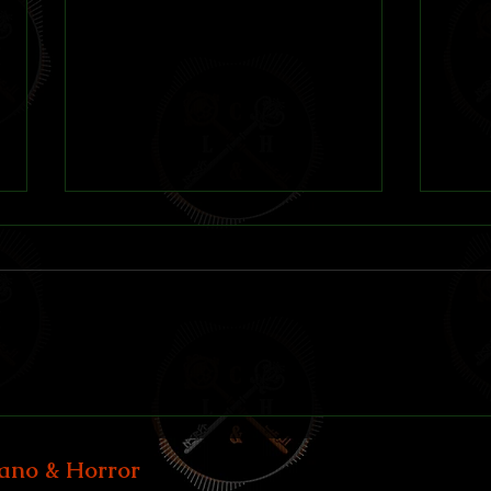
Crónicas sobre Anne Rice
Colecci
iano & Horror