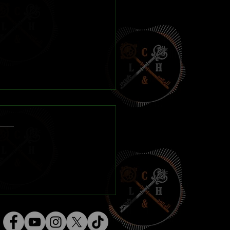
ones Lovecraftianas