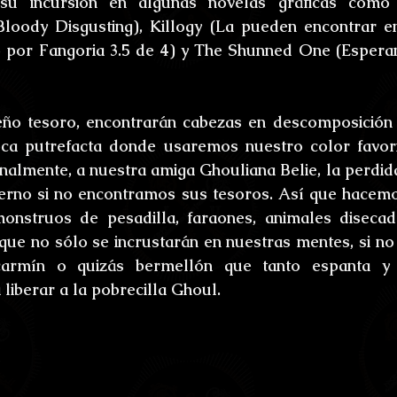
su incursión en algunas novelas gráficas como
ones
Bestiario del Horror
Los últimos d
loody Disgusting), Killogy (La pueden encontrar en
o por Fangoria 3.5 de 4) y The Shunned One (Espera
oidl
Umbrarum hic locus est
Ensayos
eño tesoro, encontrarán cabezas en descomposición 
uture
Relatos
Relatos Ganadores
H
ca putrefacta donde usaremos nuestro color favorit
nalmente, a nuestra amiga Ghouliana Belie, la perdid
erno si no encontramos sus tesoros. Así que hacemo
s
onstruos de pesadilla, faraones, animales disecado
 que no sólo se incrustarán en nuestras mentes, si n
carmín o quizás bermellón que tanto espanta y 
liberar a la pobrecilla Ghoul.