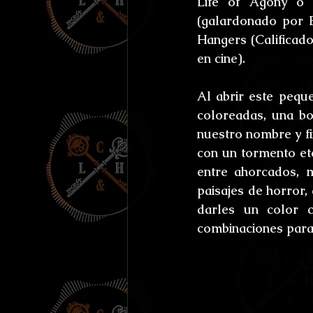
Life of Agony o 
Efemérides y celebraci
(galardonado por B
Hangers (Calificad
Otros
Reto Stefan K
en cine).
Al abrir este pequ
L'horreur En Haute Co
coloreadas, una bo
nuestro nombre y fi
con un tormento et
Susurros Innombrable
entre ahorcados, m
paisajes de horror,
darles un color 
combinaciones para 