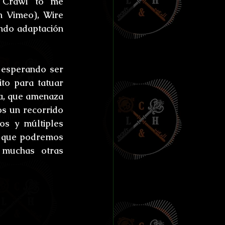
 Crawl to me 
ías de Anthibitas
 Vimeo), Wire 
ndo adaptación 
esperando ser 
orresco Referens
o para tatuar 
a, que amenaza 
s un recorrido 
s y múltiples 
o que podremos 
muchas otras 