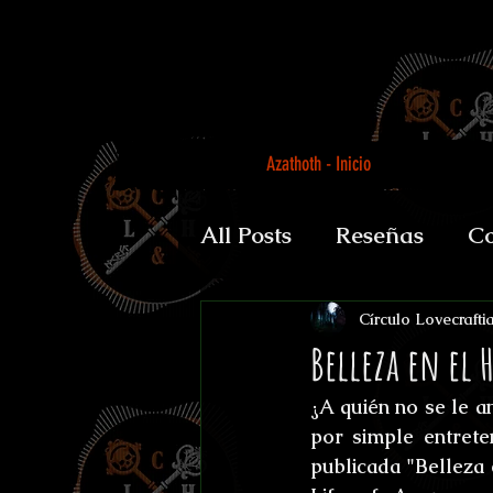
Azathoth - Inicio
All Posts
Reseñas
Co
Auguratricis, sirenibus 
Círculo Lovecrafti
Belleza en el 
¿A quién no se le an
Gabinete de la Dra. P
por simple entrete
publicada "Belleza