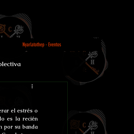
Nyarlatothep - Eventos
olectiva
Loco
rar el estrés o 
o es la recién 
n por su banda 