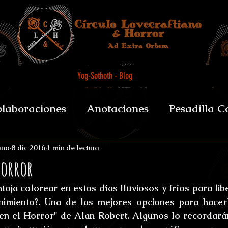
Yog-Sothoth - Blog
laboraciones
Anotaciones
Pesadilla C
et alii
Biografías y datos
De Boca del 
ano
8 dic 2016
1 min de lectura
Horror
toja colorear en estos días lluviosos y fríos para libe
sychopomps
Tenebris Medicinae Officium
nimiento?. Una de las mejores opciones para hacerl
 en el Horror" de Alan Robert. Algunos lo recordará