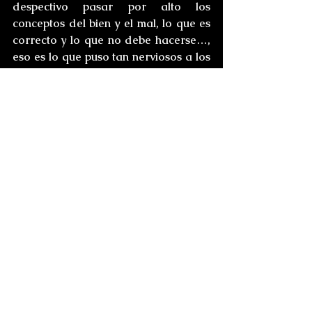
despectivo pasar por alto los 
conceptos del bien y el mal, lo que es 
correcto y lo que no debe hacerse…, 
eso es lo que puso tan nerviosos a los 
devotos creyentes. El que eliminaras 
las explicaciones basadas en la 
ciencia causó una indignación 
igualmente intensa entre los ateos 
ortodoxos.
Y tu forma de llevar a cabo tal tarea 
hizo que fueses todavía más irritante. 
Tus relatos eran narraciones hechas 
por hombres inteligentes y educados 
cuyo escepticismo era 
implacablemente vencido ante la 
prueba de que los horrores 
innombrables existían. Entretejiste tu 
extraño mundo con el cosmos que 
conocemos y le diste plausibilidad, 