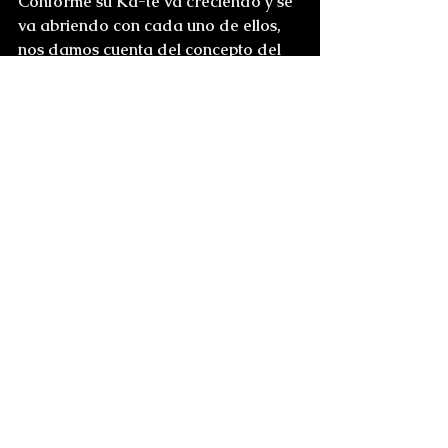
Conforme su Ka-te va creciendo y se 
va abriendo con cada uno de ellos, 
nos damos cuenta del concepto del 
Ka que tanto predica (el Ka es como 
el karma, pero con un concepto 
cíclico, que los Constant readers 
identificaran rápidamente como un 
sello del autor), y no es raro que al 
principio, indique y repita que de 
darse en la elección de salvar a uno 
de ellos y seguir el camino hacia la 
Torre, Roland siempre elegirá la 
Torre.
Siguiendo el tema de la película, y la 
controversial selección de Idris Elba 
como el Pistolero, Stephen King nos 
indica que Roland tiene un gran 
parecido con Clint Eastwood, en las 
películas del hombre sin nombre. Así 