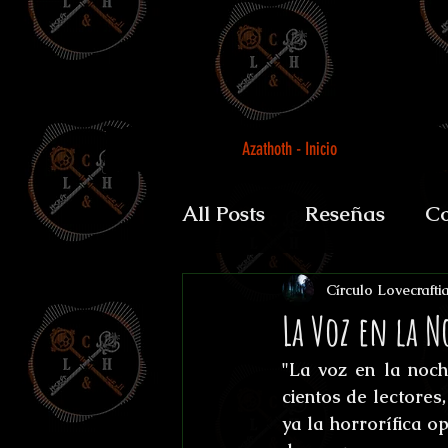
Azathoth - Inicio
All Posts
Reseñas
Co
Auguratricis, sirenibus 
Círculo Lovecrafti
La Voz en la N
"La voz en la noch
Gabinete de la Dra. P
cientos de lectores
ya la horrorífica o