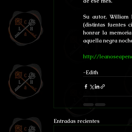
de ese mes.
Efemérides y celebraci
Su autor, William
Otros
Reto Stefan K
(distintas fuentes 
honrar la memoria
aquella negra noche
L'horreur En Haute Co
http://leanoseape
Susurros Innombrable
-Edith
Entradas recientes