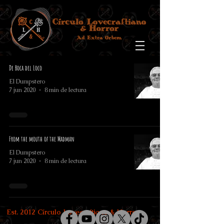
De Boca del Loco
El Dumpstero
7 jun 2020
8 min de lectura
From the mouth of the Madman
El Dumpstero
7 jun 2020
8 min de lectura
Est. 2012 Círculo Lovecraftiano & Horror