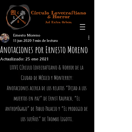
Ernesto Moreno
11 jun 2020
3 min de lectura
Anotaciones por Ernesto Moreno
Actualizado:
25 ene 2021
LXXVI Círculo Lovecraftiano & Horror de la 
Ciudad de México y Monterrey:
Anotaciones acerca de los relatos “Dejad a los 
muertos en paz” de Ernst Raupach, “El 
antropógago” de Pablo Palacio y “El prodigio de 
los sueños” de Thomas Ligotti.