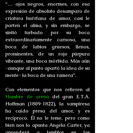
“… ojos negros, enormes, con esa 
expresión de absoluto desamparo de 
criatura huérfana de amor, casi le 
parten el alma, y sin embargo, se 
sintió turbado por su boca 
extraordinariamente carnosa, una 
boca de labios gruesos, llenos, 
prominentes, de un rojo púrpura 
vibrante, una boca mórbida. Más aún 
-aunque al punto apartó la idea de su 
mente- la boca de una ramera”.
Con elementos que nos refieren al 
Hombre de arena
 del gran E.T.A. 
Hoffman (1809-1822), la vampiresa 
ha caído presa del amor, y es 
recíproco. Él no le teme, pero como 
bien nos lo apunta Angela Carter, ya 
aprenderá a temblar en las 