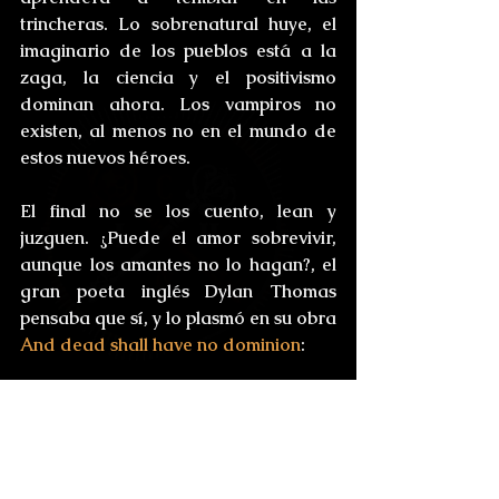
trincheras. Lo sobrenatural huye, el 
imaginario de los pueblos está a la 
zaga, la ciencia y el positivismo 
dominan ahora. Los vampiros no 
existen, al menos no en el mundo de 
estos nuevos héroes.
El final no se los cuento, lean y 
juzguen. ¿Puede el amor sobrevivir, 
aunque los amantes no lo hagan?, el 
gran poeta inglés Dylan Thomas 
pensaba que sí, y lo plasmó en su obra 
And dead shall have no dominion
:
They shall have stars at elbow 
and foot;
Though they go mad, they shall 
be sane,
Though  they sink through the 