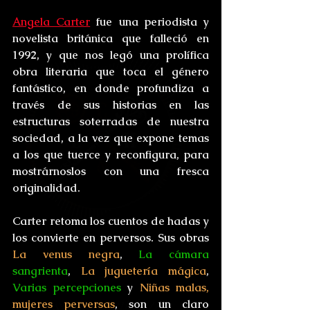
Angela Carter
 fue una periodista y 
novelista británica que falleció en 
1992, y que nos legó una prolífica 
obra literaria que toca el género 
fantástico, en donde profundiza a 
través de sus historias en las 
estructuras soterradas de nuestra 
sociedad, a la vez que expone temas 
a los que tuerce y reconfigura, para 
mostrárnoslos con una fresca 
originalidad.
Carter retoma los cuentos de hadas y 
los convierte en perversos. Sus obras  
La venus negra
, 
La cámara 
sangrienta
, 
La juguetería mágica
, 
Varias percepciones
 y 
Niñas malas, 
mujeres perversas
, son un claro 