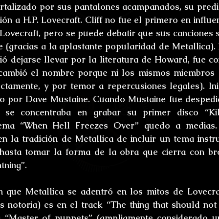
alizado por sus pantalones acampanados, su predile
ción a H.P. Lovecraft. Cliff no fue el primero en influe
 Lovecraft, pero se puede debatir que sus canciones s
 (gracias a la aplastante popularidad de Metallica). 
ió dejarse llevar por la literatura de Howard, fue co
 cambió el nombre porque ni los mismos miembros d
tamente, y por temor a repercusiones legales). Inic
o por Dave Mustaine. Cuando Mustaine fue despedid
a se concentraba en grabar su primer disco “Kill
ema “When Hell Freezes Over” quedo a medias. E
 la tradición de Metallica de incluir un tema instr
 hasta tomar la forma de la obra que cierra con br
tning”.
 que Metallica se adentró en los mitos de Lovecraf
s notoria) es en el track “The thing that should not b
 “Master of puppets” (ampliamente considerado u