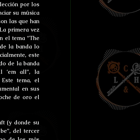
cción por los 
nciar su música 
on las que han 
La primera vez 
n el tema “The 
e la banda lo 
ialmente, este 
o de la banda 
 ‘em all”, la 
ste tema, el 
umental en sus 
oche de oro el 
t (y donde su 
e”, del tercer 
no de los más 