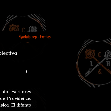
Nyarlatothep - Eventos
olectiva
Loco
nto escritores 
de Providence. 
ca. El difunto 