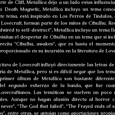
e de Cliff, Metallica dejo a un lado estas influencias
co Death Magnetic, Metallica incluyo un tema conoc
ste tema, está inspirado en Los Perros de Tindalos,
Lovecraft, forman parte de los mitos de Cthulhu. Rec
dwired to self-destruct”, Metallica incluyo un tema 
isitan el despertar de Cthulhu en un tema que si inclu
recita "Cthulhu, awaken", que es hasta el momento,
roporcionado en su incursión en la literatura de Love
ectura de Lovecraft influyó directamente las letras de
ria de Metallica, pero si es difícil negar que los tem
 primer álbum de Metallica son bastante diferente
del segundo esfuerzo de la banda, que fue cuan
Lovecraftianos. Las temáticas se vuelven un poco 
les. Aunque no hagan alusión directa al horror có
ever", "The God that failed", "The Frayed ends of san
eps", entre otras, se antojan como aportaciones propia