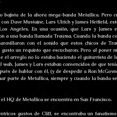
.
ones
Bestiario del Horror
Los últimos d
do bajista de la ahora mega-banda Metallica. Pero cu
oidl
Umbrarum hic locus est
Ensayos
ar con Dave Mustaine, Lars Ulrich y James Hetfield, es
 Los Angeles. En una ocasión, que Lars y James e
on a una banda llamada Trauma. Cuando la banda com
uture
Relatos
Relatos Ganadores
H
ravillaron con el sonido que estos chicos de Trau
 gusto un requinto que escucharon. Pero al poner má
 el arreglo no lo estaba haciendo el guitarrista de la
s
al wah. James y Lars estaban convencidos de que tenía
espués de hablar con él, (y de despedir a Ron McGovney
ar parte de Metallica, siempre y cuando la banda s
, el HQ de Metallica se encuentra en San Francisco.
tricos gustos de Cliff, se encontraba un fanatismo 