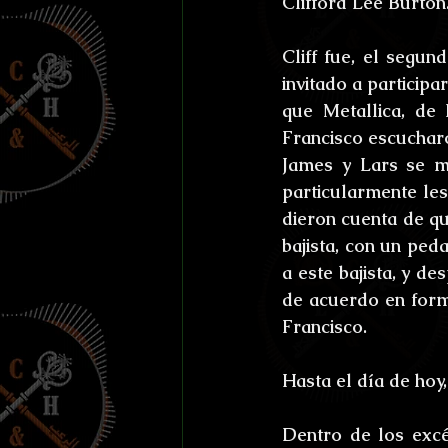
Clifford Lee Burton
Efemérides y celebraci
Cliff fue, el segun
Otros
Reto Stefan K
invitado a particip
que Metallica, de
Francisco escuchar
L'horreur En Haute Co
James y Lars se ma
particularmente les
dieron cuenta de que
Susurros Innombrable
bajista, con un ped
a este bajista, y d
de acuerdo en form
Francisco.
Hasta el día de hoy
Dentro de los excén