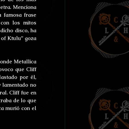
letra. Menciona 
a famosa frase 
con los mitos 
icho disco, ha 
 of Ktulu” goza 
onde Metallica 
voco que Cliff 
astado por él, 
y lamentado no 
l. Cliff fue en 
raba de lo que 
a murió con el 