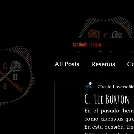
Azathoth - Inicio
All Posts
Reseñas
Co
Auguratricis, sirenibus 
Círculo Lovecrafti
C. Lee Burton
En el pasado, hemo
Gabinete de la Dra. P
como cineastas que
En esta ocasión, tr