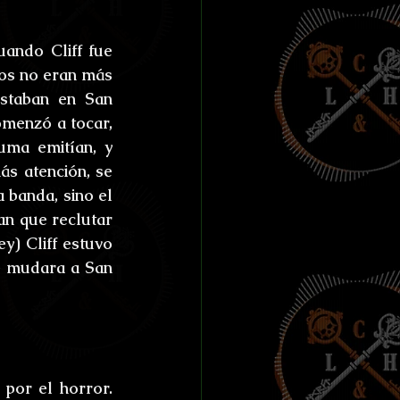
ías de Anthibitas
ando Cliff fue 
tos no eran más 
staban en San 
enzó a tocar, 
orresco Referens
ma emitían, y 
s atención, se 
 banda, sino el 
n que reclutar 
) Cliff estuvo 
e mudara a San 
por el horror. 