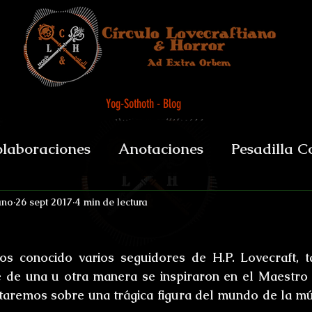
Yog-Sothoth - Blog
laboraciones
Anotaciones
Pesadilla C
et alii
Biografías y datos
De Boca del 
ano
26 sept 2017
4 min de lectura
s conocido varios seguidores de H.P. Lovecraft, ta
sychopomps
Tenebris Medicinae Officium
 de una u otra manera se inspiraron en el Maestro 
ataremos sobre una trágica figura del mundo de la músi