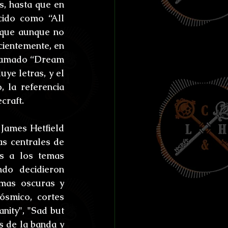
, hasta que en 
ido como “All 
 que aunque no 
ientemente, en 
llamado “Dream 
ye letras, y el 
 la referencia 
craft.
 James Hetfield 
as centrales de 
s a los temas 
do decidieron 
mas oscuras y 
smico, cortes 
ity", "Sad but 
s de la banda y 