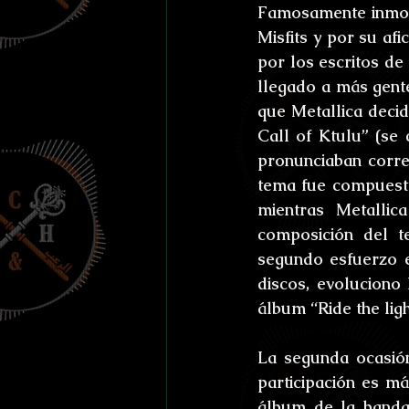
Famosamente inmort
Misfits y por su afi
por los escritos de
llegado a más gente
que Metallica decid
Call of Ktulu” (se
pronunciaban correc
tema fue compuest
mientras Metallic
composición del t
segundo esfuerzo en
discos, evoluciono
álbum “Ride the ligh
La segunda ocasión
participación es má
álbum de la banda