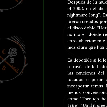
Después de la muert
el 2008, en el dis
nightmare long”. E
fueron creados por 
el disco doble “Har
no more”, donde rev
coro abiertamente 
mas clara que han p
Es debatible si la l
a través de la histo
las canciones del
tocados a partir 
incorporar temas 
menos convenciona
como "Through the n
True", "Until it sle