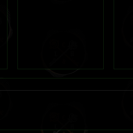
Reseña 
La Otra Sombra Sobre Innsmouth