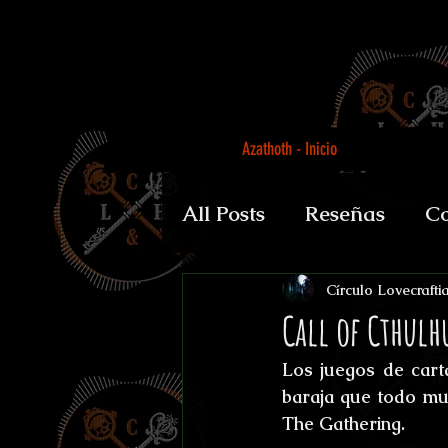
Azathoth - Inicio
All Posts
Reseñas
Co
Auguratricis, sirenibus 
Círculo Lovecrafti
Call of Cthulh
Los juegos de cart
Gabinete de la Dra. P
baraja que todo mun
The Gathering.