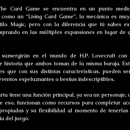
ones
Bestiario del Horror
Los últimos d
 The Card Game se encuentra en un punto medio
o como un “Living Card Game”, la mecánica es muy 
oidl
Umbrarum hic locus est
Ensayos
tilo Magic, pero con la diferencia que tú sabes ex
mprando en las múltiples expansiones en lugar de q
uture
Relatos
Relatos Ganadores
H
sumergirán en el mundo de H.P. Lovecraft con e
e historia que ambos toman de la misma baraja. Esto
s
es que con sus distintas características, pueden se
eventos espeluznantes o bestias indescriptibles.
rta tiene una función principal, ya sea un personaje, 
 eso, funcionan como recursos para completar acci
apropiadas y su flexibilidad al momento de tenerlas
ia del juego.