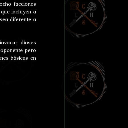
cho facciones 
que incluyen a 
ea diferente a 
nvocar dioses 
 oponente pero 
es básicas en 