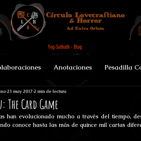
Yog-Sothoth - Blog
laboraciones
Anotaciones
Pesadilla C
et alii
Biografías y datos
De Boca del 
ano
23 may 2017
2 min de lectura
u: The Card Game
as han evolucionado mucho a través del tiempo, des
sychopomps
Tenebris Medicinae Officium
do conoce hasta las más de quince mil cartas difere