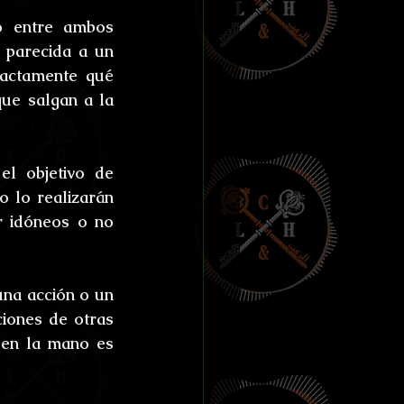
ías de Anthibitas
 entre ambos 
parecida a un 
actamente qué 
ue salgan a la 
orresco Referens
l objetivo de 
 lo realizarán 
r idóneos o no 
una acción o un 
ones de otras 
 en la mano es 