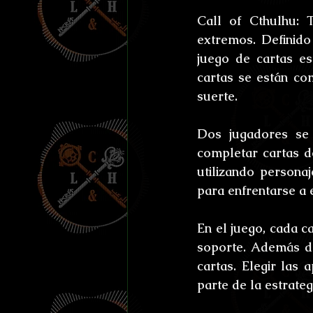
Efemérides y celebraci
Call of Cthulhu:
extremos. Definid
Otros
Reto Stefan K
juego de cartas es
cartas se están co
suerte.
L'horreur En Haute Co
Dos jugadores se 
completar cartas d
Susurros Innombrable
utilizando personaj
para enfrentarse a 
En el juego, cada ca
soporte. Además de
cartas. Elegir las 
parte de la estrateg