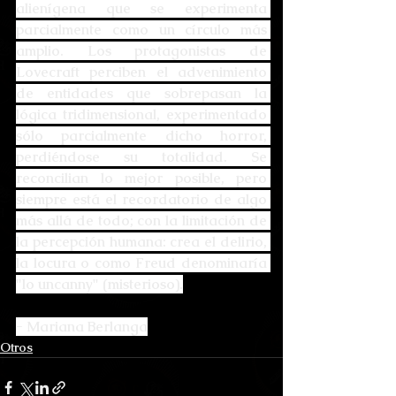
alienígena que se experimenta 
parcialmente como un círculo más 
amplio. Los protagonistas de 
Lovecraft perciben el advenimiento 
de entidades que sobrepasan la 
lógica tridimensional, experimentado 
sólo parcialmente dicho horror, 
perdiéndose su totalidad. Se 
reconcilian lo mejor posible, pero 
siempre está el recordatorio de algo 
más allá de todo; con la limitación de 
la percepción humana: crea el delirio, 
la locura o como Freud denominaría 
"lo uncanny" (misterioso).
- Mariana Berlanga
Otros