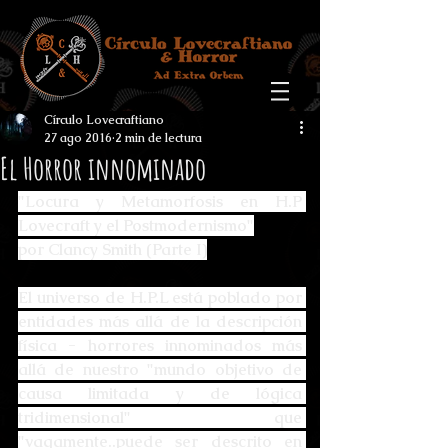
Círculo Lovecraftiano
27 ago 2016
2 min de lectura
El Horror innominado
"Locura y Metamorfosis en H.P 
Lovecraft y el Postmodernismo"
por Clancy Smith (Parte I)
El universo de H.P.L está poblado por 
entidades más allá de la descripción 
física - horrores innominados más 
allá de nuestro "mundo objetivo de 
causa limitada y de lógica 
tridimensional" que 
"vagamente..puede ser descrito en 