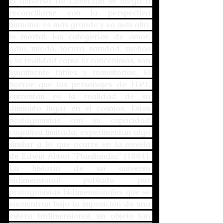
El universo de Lovecraft se niega a 
reconciliarse con la perspectiva 
humana: es más grande y va más allá: 
lo mortal, las categorías de amor, 
odio, miedo, locura, sanidad, sueños 
y la realidad como la concebimos, son 
igualmente fútiles y transitorias. El 
horror que los personajes de H.P.L 
enfrentan es la realidad de su 
diminuto lugar en el cosmos. Estos 
protagonistas con su capacidad 
cognitiva limitada, experimentan algo 
similar a lo que ocurre en la novela 
de Edwin Abbot "Planilandia" (1884). 
La historia de un universo 
bidimensional poblado por 
protagonistas bidimensionales que se 
encuentran bajo la imposición de una 
esfera tridimensional, un objeto tan 