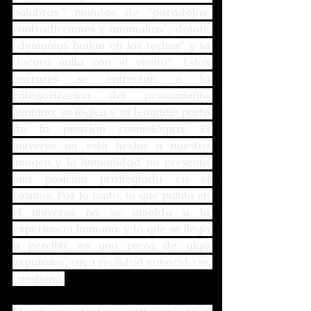
palabras," mundos de "paradojas, 
contradicciones y anomalías", donde 
"demonios bailan en los techos" y la 
"locura aulla con el viento". Estos 
horrores se enfrentan a la 
categorización del pensamiento 
humano; su lógica y su lenguaje parte 
de la posición cosmológica: El 
universo no está hecho a nuestra 
imagen y la humanidad no presenta 
una posición privilegiada en el 
cosmos. Por lo tanto, lo que pulula en 
el universo no se amolda a la 
experiencia humana, y lo que se llega 
a percibir, es una pieza de algo 
expansivo, cuya realidad conocida se 
cuestiona.