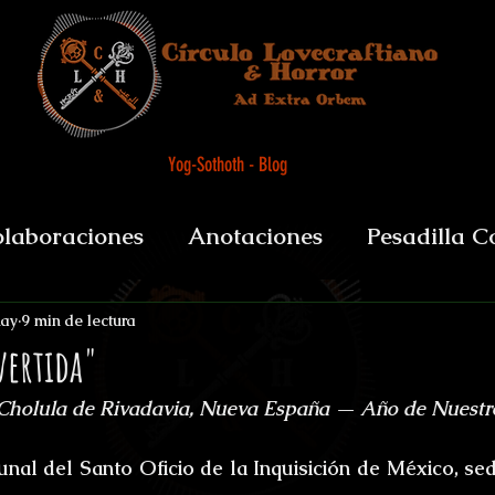
Yog-Sothoth - Blog
laboraciones
Anotaciones
Pesadilla C
et alii
Biografías y datos
De Boca del 
may
9 min de lectura
vertida"
Cholula de Rivadavia, Nueva España — Año de Nuestr
sychopomps
Tenebris Medicinae Officium
unal del Santo Oficio de la Inquisición de México, sed