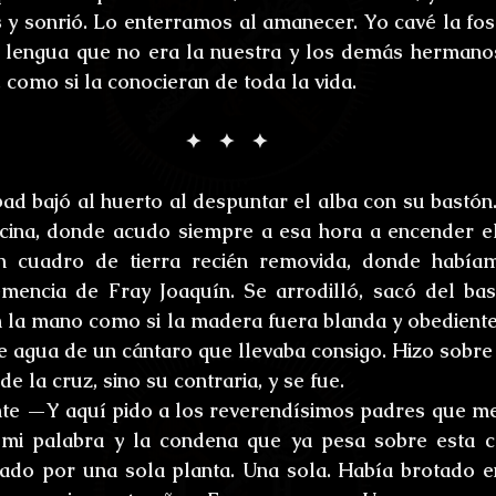
s y sonrió. Lo enterramos al amanecer. Yo cavé la fosa
 lengua que no era la nuestra y los demás hermanos
 como si la conocieran de toda la vida.
✦   ✦   ✦
bad bajó al huerto al despuntar el alba con su bastón.
ocina, donde acudo siempre a esa hora a encender el
un cuadro de tierra recién removida, donde habíam
mencia de Fray Joaquín. Se arrodilló, sacó del bast
on la mano como si la madera fuera blanda y obediente,
 agua de un cántaro que llevaba consigo. Hizo sobre 
de la cruz, sino su contraria, y se fue.
nte —Y aquí pido a los reverendísimos padres que me
mi palabra y la condena que ya pesa sobre esta ca
ado por una sola planta. Una sola. Había brotado e