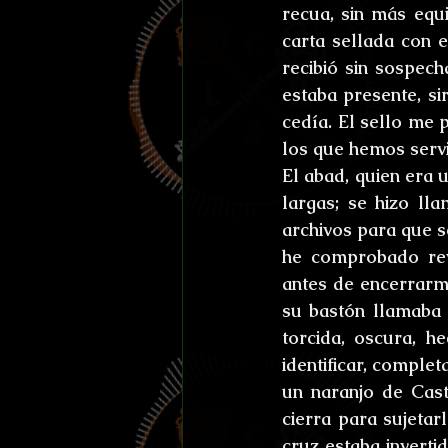
recua, sin más equ
carta sellada con e
recibió sin sospech
estaba presente, si
cedía. El sello me 
los que hemos servi
El abad, quien era 
largas; se hizo lla
archivos para que s
he comprobado rev
antes de encerrarme
su bastón llamaba 
torcida, oscura, 
identificar, comple
un naranjo de Cast
cierra para sujetar
cruz estaba inverti