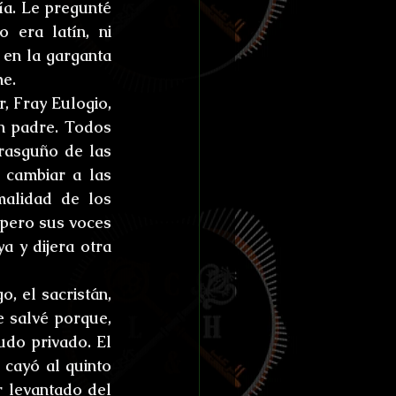
a. Le pregunté 
era latín, ni 
en la garganta 
me.
 Fray Eulogio, 
n padre. Todos 
rasguño de las 
cambiar a las 
alidad de los 
pero sus voces 
 y dijera otra 
 el sacristán, 
 salvé porque, 
do privado. El 
cayó al quinto 
r levantado del 