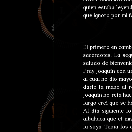
quien estaba leyend
que ignoro por mi fa
El primero en cambi
sacerdotes. La seg
saludo de bienveni
Fray Joaquín con u
al cual no dio mayo
darle la mano al r
Joaquín no reía hac
largo creí que se h
Al día siguiente l
albahaca que él mi
la suya. Tenía los 