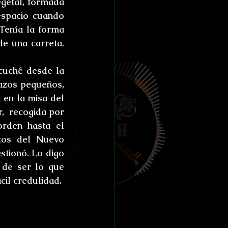
getal, formada 
spacio cuando 
Tenía la forma 
e una carreta. 
uché desde la 
zos pequeños, 
en la misa del 
  recogida por 
rden hasta el 
tos del Nuevo 
tionó. Lo digo 
de ser lo que 
cil credulidad.