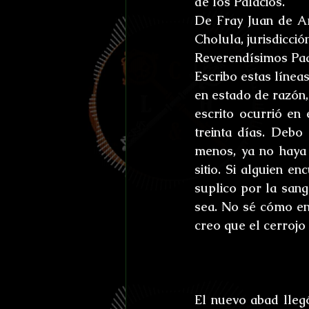
de los Palacios.
Efemérides y celebraci
De Fray Juan de Ar
Cholula, jurisdicci
Otros
Reto Stefan K
Reverendísimos Pa
Escribo estas línea
en estado de razón,
L'horreur En Haute Co
escrito ocurrió en 
treinta días. Debo
menos, ya no haya 
Susurros Innombrable
sitio. Si alguien en
suplico por la sang
sea. No sé cómo env
creo que el cerroj
El nuevo abad llegó