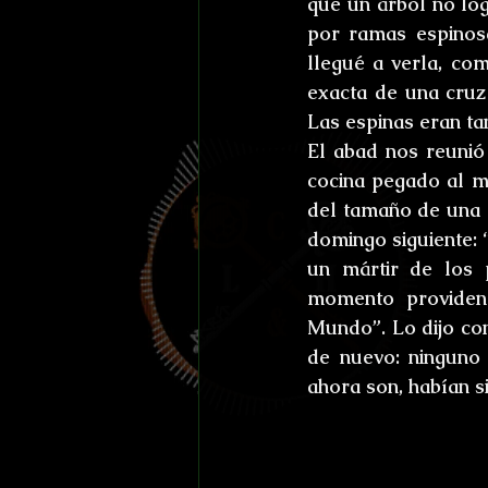
que un árbol no log
por ramas espinosa
llegué a verla, com
exacta de una cruz
Las espinas eran ta
El abad nos reunió
cocina pegado al m
del tamaño de una m
domingo siguiente: 
un mártir de los 
momento providenc
Mundo”. Lo dijo con
de nuevo: ninguno 
ahora son, habían s