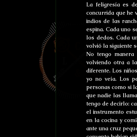
La feligresía es 
concurrida que he v
indios de las ranch
espina. Cada uno se
los dedos. Cada un
volvió la siguiente 
No tengo manera de
volviendo otra a la
diferente. Los niño
yo no veía. Los p
personas como si la
que nadie las llama
tengo de decirlo: c
el instrumento estu
en la cocina y com
ante una cruz peque
convento habían sid