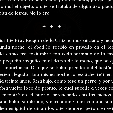
o mal el objeto, o que se trataba de algún uso piado
lta de letras. No lo era.
✦   ✦   ✦
ar fue Fray Joaquín de la Cruz, el más anciano y man
unda noche, el abad lo recibió en privado en el loc
da, como era costumbre con cada hermano de la casa.
n pequeño rasguño en el dorso de la mano, que no qu
r importancia. Dijo que se había prendado del bastón 
ecién llegado. Esa misma noche lo escuché reír en 
ía treinta años. Reía bajo, como tose un perro, y por 
abía vuelto loco de pronto, lo cual sucede a veces con
o encontré en el huerto, arrancando con las manos 
smo había sembrado, y mirándome a mí con una sonri
dientes igual de amarillos que siempre, pero creí ver