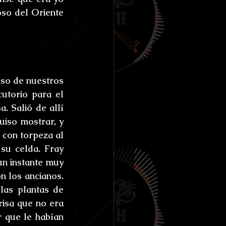
so del Oriente 
so de nuestros 
utorio para el 
 Salió de allí 
iso mostrar, y 
con torpeza al 
su celda. Fray 
un instante muy 
 los ancianos. 
las plantas de 
sa que no era 
 que le habían 