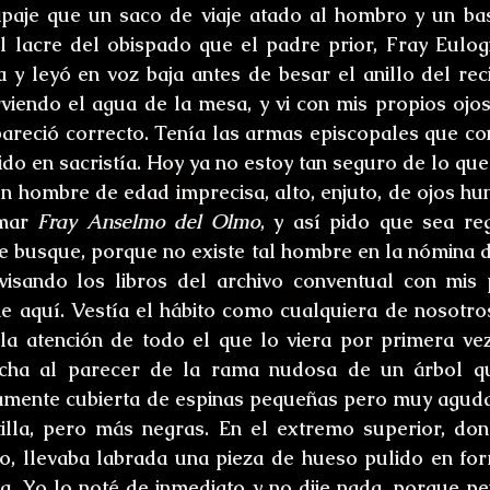
ipaje que un saco de viaje atado al hombro y un bas
l lacre del obispado que el padre prior, Fray Eulogi
a y leyó en voz baja antes de besar el anillo del reci
rviendo el agua de la mesa, y vi con mis propios ojos
pareció correcto. Tenía las armas episcopales que c
do en sacristía. Hoy ya no estoy tan seguro de lo que 
un hombre de edad imprecisa, alto, enjuto, de ojos hu
mar 
Fray Anselmo del Olmo
, y así pido que sea reg
e busque, porque no existe tal hombre en la nómina de
isando los libros del archivo conventual con mis 
 aquí. Vestía el hábito como cualquiera de nosotros
la atención de todo el que lo viera por primera vez
hecha al parecer de la rama nudosa de un árbol q
tamente cubierta de espinas pequeñas pero muy aguda
illa, pero más negras. En el extremo superior, don
lo, llevaba labrada una pieza de hueso pulido en for
da. Yo lo noté de inmediato y no dije nada, porque pe