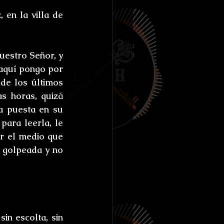
ías de Anthibitas
en la villa de 
uestro Señor, y 
aquí pongo por 
orresco Referens
de los últimos 
s horas, quizá 
 puesta en su 
para leerla, le 
r el medio que 
 golpeada y no 
n escolta, sin 