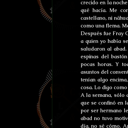
crecido en la noche
qué hacía. Me con
castellano, ni náhu
como una flema. Me 
Después fue Fray Ci
a quien yo había s
saludaron al abad. 
espinas del bastó
pocas horas. Y to
asuntos del convent
tenían algo encima
cosa. Lo digo como 
A la semana, sólo 
que se confinó en l
por ser hermano leg
abad no tuvo motiv
día, no sé cómo. Ap