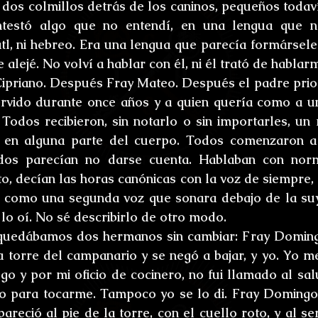
 dos colmillos detrás de los caninos, pequeños todaví
testó algo que no entendí, en una lengua que no 
atl, ni hebreo. Era una lengua que parecía formársele 
alejé. No volví a hablar con él, ni él trató de hablar
priano. Después Fray Mateo. Después el padre prior,
ervido durante once años y a quien quería como a u
Todos recibieron, sin notarlo o sin importarles, un 
n en alguna parte del cuerpo. Todos comenzaron a 
dos parecían no darse cuenta. Hablaban con norm
o, decían las horas canónicas con la voz de siempre, 
, como una segunda voz que sonara debajo de la suya
lo oí. No sé describirlo de otro modo.
quedábamos dos hermanos sin cambiar: Fray Domingo,
a torre del campanario y se negó a bajar, y yo. Yo me
o y por mi oficio de cocinero, no fui llamado al salu
o para tocarme. Tampoco yo se lo di. Fray Domingo 
areció al pie de la torre, con el cuello roto, y al se