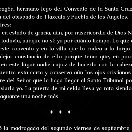
ones
Bestiario del Horror
Los últimos d
agón, hermano lego del Convento de la Santa Cruz, 
ón del obispado de Tlaxcala y Puebla de los Ángeles.
oidl
Umbrarum hic locus est
Ensayos
dres:
s en estado de gracia, aún, por misericordia de Dios N
 todavía, aunque no sé ya por cuánto tiempo. Lo que 
uture
Relatos
Relatos Ganadores
H
este convento y en la villa que lo rodea a lo largo 
 dejar constancia de ello porque temo que, en poca
en este lugar nadie capaz de hacerlo con la cabeza
s
cuentra esta carta y conserva aún los ojos cristianos 
re del Señor que la haga llegar al Santo Tribunal po
iarla yo. La puerta de mi celda lleva ya rato siendo
o aguante una noche más.
✦   ✦   ✦
 la madrugada del segundo viernes de septiembre, si