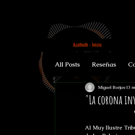
Azathoth - Inicio
All Posts
Reseñas
Co
Auguratricis, sirenibus 
Miguel Borjas
13 
"La corona in
Gabinete de la Dra. P
Al Muy Ilustre Trib