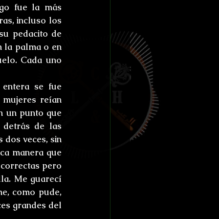
go fue la más 
s, incluso los 
su pedacito de 
n la palma o en 
uelo. Cada uno 
entera se fue 
 mujeres reían 
n un punto que 
detrás de las 
dos veces, sin 
ica manera que 
 correctas pero 
lla. Me guarecí 
e, como pude, 
es grandes del 