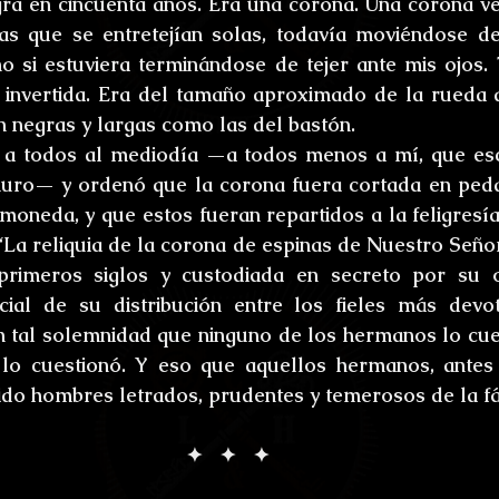
ra en cincuenta años. Era una corona. Una corona ve
s que se entretejían solas, todavía moviéndose de
o si estuviera terminándose de tejer ante mis ojos. 
 invertida. Era del tamaño aproximado de la rueda d
n negras y largas como las del bastón.
 a todos al mediodía —a todos menos a mí, que esc
uro— y ordenó que la corona fuera cortada en peda
oneda, y que estos fueran repartidos a la feligresía 
“La reliquia de la corona de espinas de Nuestro Señor,
primeros siglos y custodiada en secreto por su o
ial de su distribución entre los fieles más devo
 tal solemnidad que ninguno de los hermanos lo cues
lo cuestionó. Y eso que aquellos hermanos, antes 
ido hombres letrados, prudentes y temerosos de la fá
✦   ✦   ✦