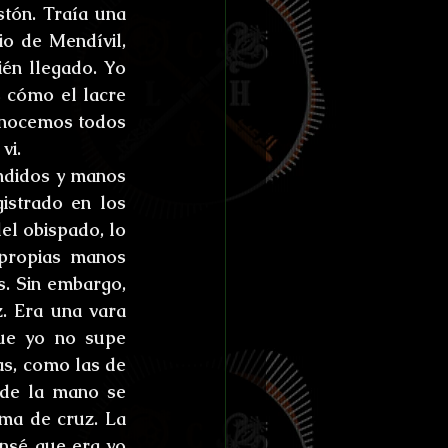
tón. Traía una 
o de Mendívil, 
én llegado. Yo 
 cómo el lacre 
onocemos todos 
vi.
ndidos y manos 
istrado en los 
l obispado, lo 
propias manos 
. Sin embargo, 
. Era una vara 
ue yo no supe 
s, como las de 
de la mano se 
ma de cruz. La 
nsé que era yo 