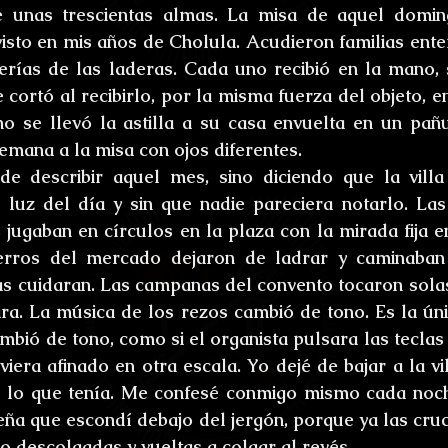
de unas trescientas almas. La misa de aquel domin
isto en mis años de Cholula. Acudieron familias entera
erías de las laderas. Cada uno recibió en la mano, 
 cortó al recibirlo, por la misma fuerza del objeto, e
o se llevó la astilla a su casa envuelta en un pañ
semana a la misa con ojos diferentes.
 describir aquel mes, sino diciendo que la villa 
 luz del día y sin que nadie pareciera notarlo. Las
s jugaban en círculos en la plaza con la mirada fija e
erros del mercado dejaron de ladrar y caminaban 
s cuidaran. Las campanas del convento tocaron solas 
ra. La música de los rezos cambió de tono. Es la ún
ambió de tono, como si el organista pulsara las teclas
viera afinado en otra escala. Yo dejé de bajar a la vi
í lo que tenía. Me confesé conmigo mismo cada noch
ña que escondí debajo del jergón, porque ya las cruc
o descolgadas y vueltas a colgar al revés.