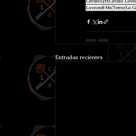
CírculoLyH
Círculo Lovec
Lovecraft Mx
Terror
La Ca
Entradas recientes