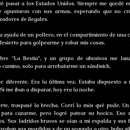
ones
Bestiario del Horror
Los últimos d
té pasar a los Estados Unidos. Siempre me quedé en 
 apuntaron con sus armas, esperando que no cru
zadores de ilegales. 
oidl
Umbrarum hic locus est
Ensayos
la ayuda de un pollero, en el compartimiento de una c
desierto para golpearme y robar mis cosas. 
uture
Relatos
Relatos Ganadores
H
obre “La Bestia”, y un grupo de abusivos me lanz
 camino, solo para arrebatarme un sándwich. 
s
e diferente. Era la última vez. Estaba dispuesto a 
Si me iban a disparar, hoy era la noche. 
rte, traspasé la brecha. Corrí lo más qué pude. Un 
 para cazarme, pero logré patear su hocico. Eso m
. Sus ladridos bravos se oían a mi espalda y sus fi
zaban sus mordidas y de un segundo a otro, hubo sil