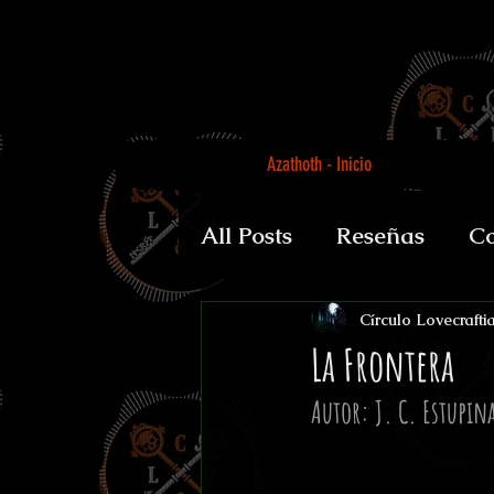
Azathoth - Inicio
All Posts
Reseñas
Co
Auguratricis, sirenibus 
Círculo Lovecrafti
La Frontera
Autor: J. C. Estupin
Gabinete de la Dra. P