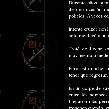
Efemérides y celebraci
Durante años inten
de una ocasión me
policías. A veces ca
Otros
Reto Stefan K
Intenté cruzar con 
solo me llevó a un 
L'horreur En Haute Co
Traté de llegar s
movimiento a medio
Susurros Innombrable
Pero esta noche fu
tener que regresar. 
En un golpe de sue
entre las sombras
Llegaron más perros
tronaban cuando lan