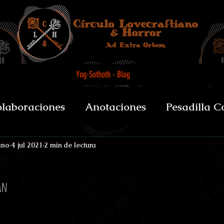
Yog-Sothoth - Blog
laboraciones
Anotaciones
Pesadilla C
et alii
Biografías y datos
De Boca del 
ano
4 jul 2021
2 min de lectura
an
sychopomps
Tenebris Medicinae Officium