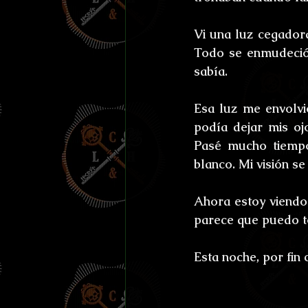
Vi una luz cegadora
Todo se enmudeció.
sabía.
Esa luz me envolv
podía dejar mis oj
Pasé mucho tiempo
blanco. Mi visión s
Ahora estoy viendo 
parece que puedo to
Esta noche, por fin 