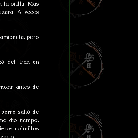
ías de Anthibitas
la orilla. Más 
zara. A veces 
amioneta, pero 
orresco Referens
ó del tren en 
morir antes de 
perro salió de 
e dio tiempo. 
eros colmillos 
encio. 