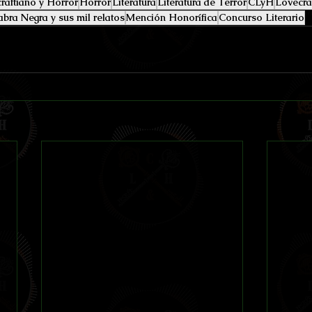
raftiano y Horror
Horror
Literatura
Literatura de Terror
CLyH
Lovecra
bra Negra y sus mil relatos
Mención Honorífica
Concurso Literario