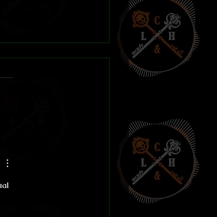
de la botella
ual 
 