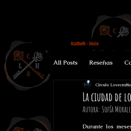
Azathoth - Inicio
All Posts
Reseñas
Co
Auguratricis, sirenibus 
Círculo Lovecrafti
La ciudad de l
Autora: Sofía Moral
Gabinete de la Dra. P
Durante los meses