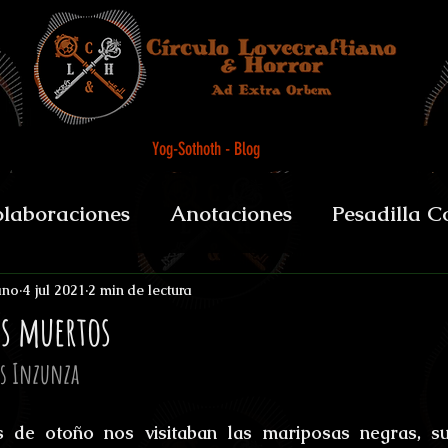
Yog-Sothoth - Blog
laboraciones
Anotaciones
Pesadilla C
et alii
Biografías y datos
De Boca del 
ano
4 jul 2021
2 min de lectura
os muertos
es Inzunza
sychopomps
Tenebris Medicinae Officium
 de otoño nos visitaban las mariposas negras, su 