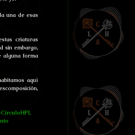
a una de esas 
tas criaturas 
ad sin embargo, 
 alguna forma 
abitamos aquí 
scomposición, 
#CírculoHPL
nto