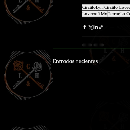
CírculoLyH
Círculo Lovec
Lovecraft Mx
Terror
La Ca
Entradas recientes