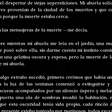
ones
Bestiario del Horror
Los últimos d
el despertar de viejas supersticiones. Mi abuela solí
es provenían de la ciudad de los muertos y que cu
a porque la muerte estaba cerca. 
oidl
Umbrarum hic locus est
Ensayos
 las mensajeras de la muerte —me decía.
uture
Relatos
Relatos Ganadores
H
re mientras mi abuela me leía en el jardín, una ma
se posó sobre ella, sin darme cuenta mi instinto convi
n una gelatina oscura y espesa, pero la muerte de l
s
e mi abuela.
 algo extraño sucedió, primero creímos que había an
s la luz de las ventanas comenzó a extinguirse y 
curas acompañados por un silencio áspero y melanc
puerta una ola de sombras invadió la habitación, e
que esta oscuridad tenía vida propia, cada rincón d
presente estaba tapizada por mariposas, todos excep