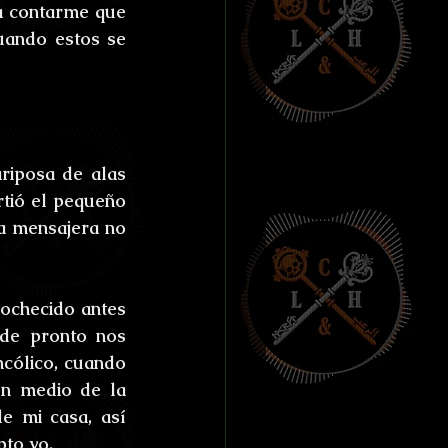
ías de Anthibitas
a contarme que 
ando estos se 
orresco Referens
riposa de alas 
rtió el pequeño 
a mensajera no 
ochecido antes 
de pronto nos 
ólico, cuando 
n medio de la 
e mi casa, así 
to yo.