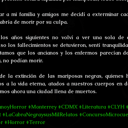
r a mi familia y amigos me decidí a exterminar cad
abría de morir por su culpa. 
los años siguientes no volví a ver una sola de es
uso los fallecimientos se detuvieron, sentí tranquilid
tamos que los ancianos y los enfermos parecían de
, no podían morir. 
e la extinción de las mariposas negras, quienes h
 a la vida eterna, atados a nuestros cuerpos en de
mos ahora una ciudad llena de muertos.
ianoyHorror
#Monterrey
#CDMX
#Literatura
#CLYH
t
#LaCabraNegraysusMilRelatos
#ConcursoMicrocue
or
#Horror
#Terror