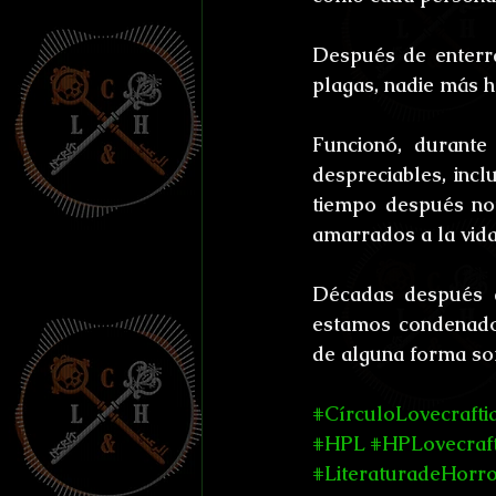
Después de enterra
plagas, nadie más h
Funcionó, durante 
despreciables, incl
tiempo después no
amarrados a la vida
Décadas después d
estamos condenados
de alguna forma so
#CírculoLovecraft
#HPL
#HPLovecraf
#LiteraturadeHorr