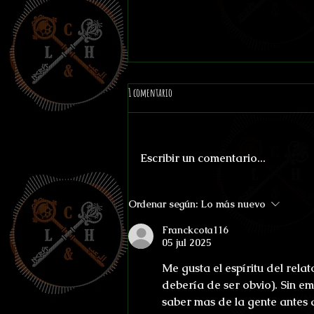
1 comentario
Escribir un comentario...
Chinguen a su madre los dos
Ordenar según:
Lo más nuevo
Franckcota116
05 jul 2025
Me gusta el espíritu del relat
debería de ser obvio). Sin 
saber mas de la gente antes 