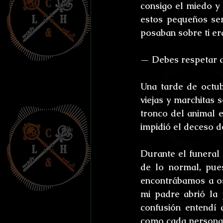
Efemérides y celebraci
consigo el miedo y 
estos pequeños ser
posaban sobre ti er
Otros
Reto Stefan K
— Debes respetar a
L'horreur En Haute Co
Una tarde de octub
viejas y marchitas 
tronco del animal e
Susurros Innombrable
impidió el deceso d
Durante el funeral
de lo normal, pue
encontrábamos a os
mi padre abrió la 
confusión entendí 
como cada persona 