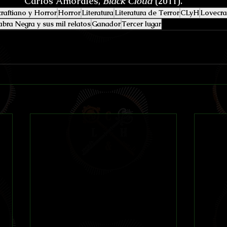
Carlos Amorales, 
Black Cloud
 (2011).
raftiano y Horror
Horror
Literatura
Literatura de Terror
CLyH
Lovecra
bra Negra y sus mil relatos
Ganador
Tercer lugar