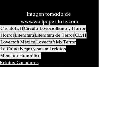
Imagen tomada de 
www.wallpaperflare.com
CírculoLyH
Círculo Lovecraftiano y Horror
Horror
Literatura
Literatura de Terror
CLyH
Lovecraft México
Lovecraft Mx
Terror
La Cabra Negra y sus mil relatos
Mención Honorífica
Relatos Ganadores
Ver todo
Entradas recientes