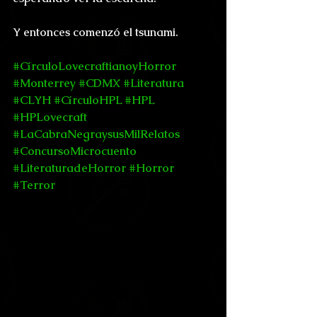
Y entonces comenzó el tsunami.
#CírculoLovecraftianoyHorror
#Monterrey
#CDMX
#Literatura
#CLYH
#CírculoHPL
#HPL
#HPLovecraft
#LaCabraNegraysusMilRelatos
#ConcursoMicrocuento
#LiteraturadeHorror
#Horror
#Terror