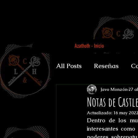
Azathoth - Inicio
All Posts
Reseñas
Co
Auguratricis, sirenibus 
Javo Monzón
27 a
Notas de Castl
Actualizado:
16 may 202
Gabinete de la Dra. P
Dentro de los muc
interesantes como 
poderes sobrenatu