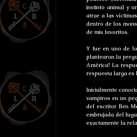
Efemérides y celebraci
instinto animal y 
atrae a las víctima
dentro de los monst
Otros
Reto Stefan K
de mis favoritos.
Y fue en uno de lo
L'horreur En Haute Co
plantearon la pregu
América? La respues
respuesta larga es 
Susurros Innombrable
Inicialmente conoci
vampiros en un pequ
del escritor Ben Me
embrujada del lugar
exactamente la rela