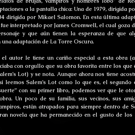
latos de brujas, vampiros y hombres lobo” de Rea
taciones a la pantalla chica: Una de 1979, dirigida p
4 dirigida por Mikael Salomon. En esta última adapta
fue interpretado por James Cromwell, el cual goza de
ersonaje y que aún tienen la esperanza de que al
n una adaptación de La Torre Oscura.
el autor le tiene un cariño especial a esta obra (an
ciaba con orgullo que su obra favorita entre los que é
alem’s Lot) y se nota. Aunque ahora nos tiene acos
 si leemos Salem’s Lot como lo que es, el segundo 
suerte” con su primer libro, podemos ver que le oto
obra. Un poco de su familia, sus vecinos, sus amig
ampiros, están atrapados para siempre dentro de Sa
ran novela que ha permanecido en el gusto de los s