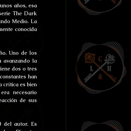
unos años, esa 
serie The Dark 
undo Medio. La 
mente conocida 
o. Uno de los 
a avanzando la 
iene dos o tres 
constantes han 
crítica es bien 
era necesario 
acción de sus 
del autor. Es 