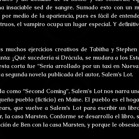
ones
Bestiario del Horror
Los últimos d
una insaciable sed de sangre. Sumado esto con un m
s por medio de la apariencia, pues es fácil de entend
ruos, el vampiro ocupa un lugar especial. Y definitiv
oidl
Umbrarum hic locus est
Ensayos
s muchos ejercicios creativos de Tabitha y Stephen
uture
Relatos
Relatos Ganadores
H
nta: ¿Qué sucedería si Drácula, se mudara a los Est
ta corta fue “Seria arrollado por un taxi en Nueva 
la segunda novela publicada del autor, Salem’s Lot.
s
da como “Second Coming”, Salem's Lot nos narra una 
eño pueblo (ficticio) en Maine. El pueblo es el hogar 
ars, que vuelve a Salem’s Lot para escribir un libro
, la casa Marsten. Conforme se desarrolla el libro, s
ción de Ben con la casa Marsten, y porque le obsesio