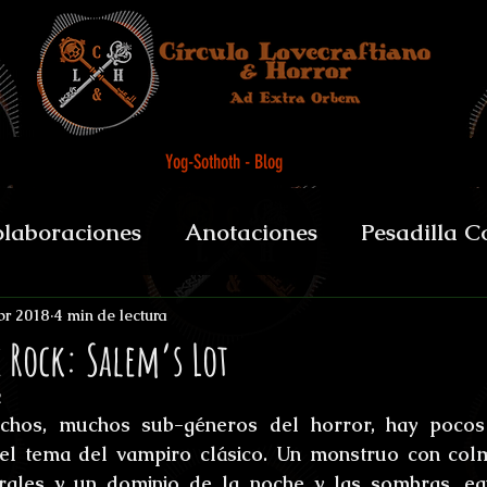
Yog-Sothoth - Blog
laboraciones
Anotaciones
Pesadilla C
et alii
Biografías y datos
De Boca del 
br 2018
4 min de lectura
e Rock: Salem’s Lot
2
sychopomps
Tenebris Medicinae Officium
hos, muchos sub-géneros del horror, hay pocos 
el tema del vampiro clásico. Un monstruo con colmi
rales y un dominio de la noche y las sombras, eq