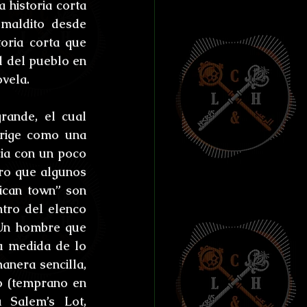
 historia corta 
maldito desde 
ria corta que 
l del pueblo en 
ovela.
ande, el cual 
rige como una 
ia con un poco 
ro que algunos 
ican town” son 
tro del elenco 
 Un hombre que 
a medida de lo 
anera sencilla, 
o (temprano en 
Salem’s Lot, 