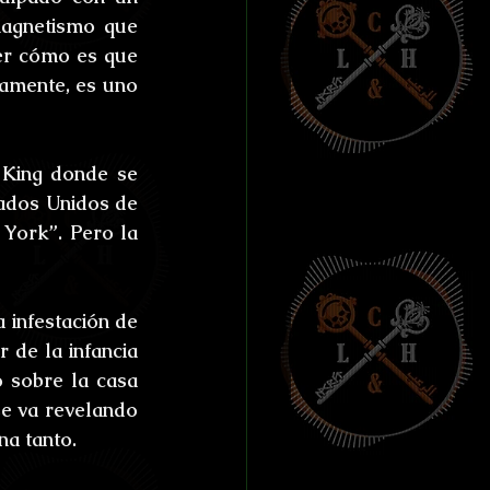
ías de Anthibitas
agnetismo que 
er cómo es que 
amente, es uno 
 King donde se 
orresco Referens
ados Unidos de 
York”. Pero la 
infestación de 
de la infancia 
 sobre la casa 
e va revelando 
na tanto.