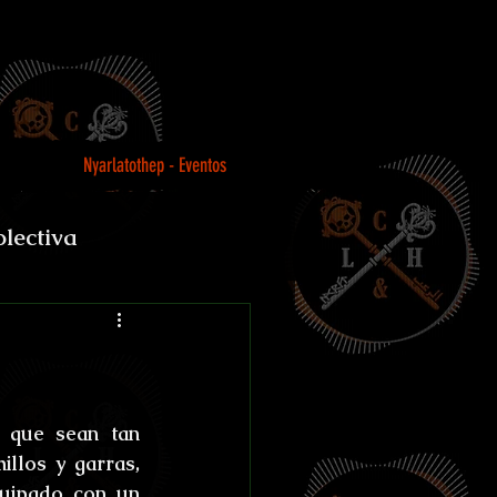
Nyarlatothep - Eventos
olectiva
Loco
que sean tan 
llos y garras, 
uipado con un 