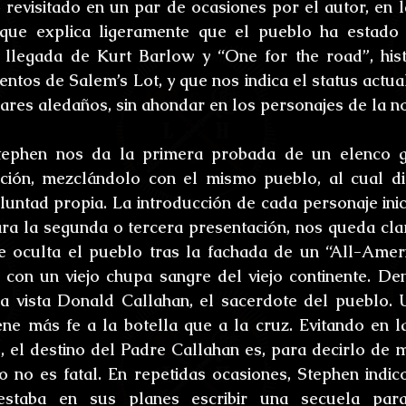
 revisitado en un par de ocasiones por el autor, en la
 que explica ligeramente que el pueblo ha estado 
llegada de Kurt Barlow y “One for the road”, histo
entos de Salem’s Lot, y que nos indica el status actua
gares aledaños, sin ahondar en los personajes de la n
Stephen nos da la primera probada de un elenco gr
ción, mezclándolo con el mismo pueblo, al cual di
oluntad propia. La introducción de cada personaje inic
ara la segunda o tercera presentación, nos queda cla
e oculta el pueblo tras la fachada de un “All-Amer
con un viejo chupa sangre del viejo continente. Den
 la vista Donald Callahan, el sacerdote del pueblo.
ene más fe a la botella que a la cruz. Evitando en l
s, el destino del Padre Callahan es, para decirlo de m
 no es fatal. En repetidas ocasiones, Stephen indic
staba en sus planes escribir una secuela para 