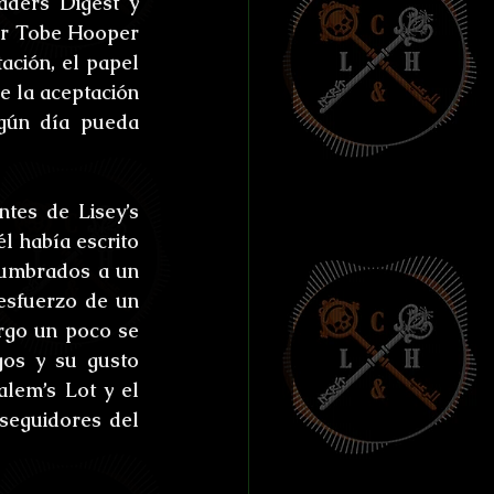
ders Digest y 
or Tobe Hooper 
ción, el papel 
 la aceptación 
gún día pueda 
tes de Lisey’s 
l había escrito 
tumbrados a un 
esfuerzo de un 
rgo un poco se 
os y su gusto 
lem’s Lot y el 
eguidores del 