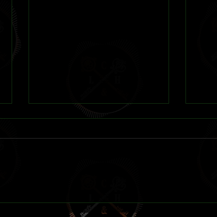
Reseña 
La Otra Sombra Sobre Innsmouth