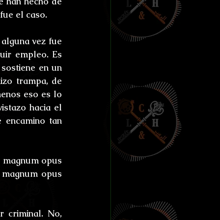
e han hecho de 
ías de Anthibitas
fue el caso.
alguna vez fue 
ir empleo. Es 
sostiene en un 
orresco Referens
izo trampa, de 
enos eso es lo 
stazo hacia el 
e encamino tan 
l magnum opus 
o magnum opus 
criminal. No, 