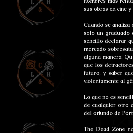
nombres más rentab
Efemérides y celebraci
sus obras en cine y
Otros
Reto Stefan K
Cuando se analiza e
solo un graduado d
sencillo declarar q
L'horreur En Haute Co
mercado sobresatur
alguna manera. Que
que los detractores
Susurros Innombrable
futuro, y saber que
violentamente al gé
Lo que no es senci
de cualquier otro
del oriundo de Por
The Dead Zone no e