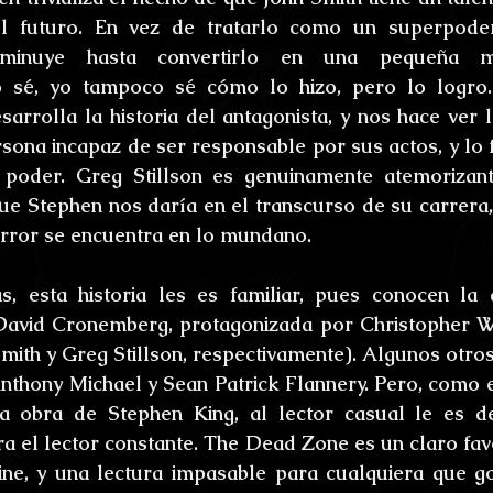
el futuro. En vez de tratarlo como un superpod
sminuye hasta convertirlo en una pequeña mol
o sé, yo tampoco sé cómo lo hizo, pero lo logro. 
sarrolla la historia del antagonista, y nos hace ver lo
ersona incapaz de ser responsable por sus actos, y lo 
 poder. Greg Stillson es genuinamente atemorizant
 Stephen nos daría en el transcurso de su carrera, 
error se encuentra en lo mundano.
 esta historia les es familiar, pues conocen la a
David Cronemberg, protagonizada por Christopher Wa
ith y Greg Stillson, respectivamente). Algunos otros v
Anthony Michael y Sean Patrick Flannery. Pero, como es
 obra de Stephen King, al lector casual le es des
a el lector constante. The Dead Zone es un claro favo
ne, y una lectura impasable para cualquiera que go