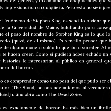
les del género, y la cantidad de adaptaciones que s
ones
Bestiario del Horror
Los últimos d
 tv impresionarían a cualquiera. Pero esto no siempre 
oidl
Umbrarum hic locus est
Ensayos
l fenómeno de Stephen King, es sencillo olvidar que 
e la Universidad de Maine, batallando para consegu
ue el peso del nombre de Stephen King es lo que lo 
uture
Relatos
Relatos Ganadores
H
ado (quizá, de el mismo). Es sencillo pensar que h
 de alguna manera sabía lo que iba a suceder. Al m
 te hacen creer. Como si pudiera haber echado un vi
s
 historias le interesarían al público en general qu
nero del horror.
llo es comprender como uno pasa del que pudo ser e
 autor (The Stand, no nos adelantemos al verdader
tland) a una obra como The Dead Zone.
s exactamente de horror. Es más bien un thriller 