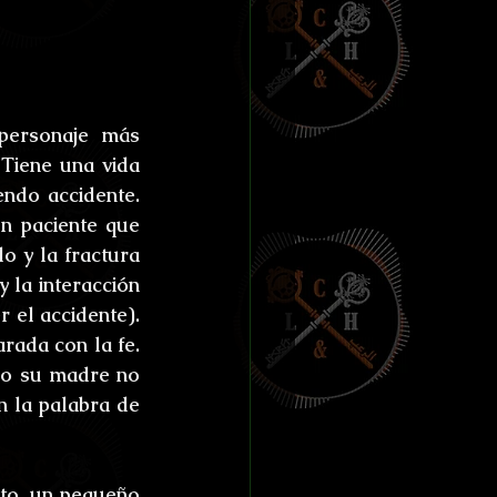
personaje más 
iene una vida 
ndo accidente. 
n paciente que 
 y la fractura 
 la interacción 
 el accidente). 
rada con la fe. 
o su madre no 
 la palabra de 
to, un pequeño 