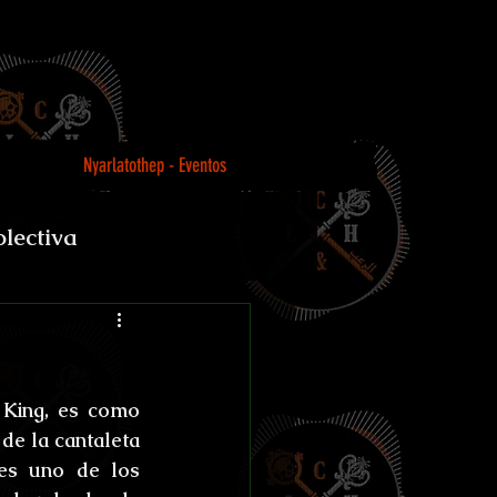
Nyarlatothep - Eventos
olectiva
Loco
King, es como 
e la cantaleta 
es uno de los 