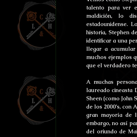
talento para ver 
maldición, lo di
estadounidense. L
historia, Stephen de
identificar a una p
llegar a acumular
muchos ejemplos que
que el verdadero t
A muchas personas,
laureado cineasta 
Sheen (como John Sm
de los 2000’s, con 
gran mayoría de la
embargo, no así par
del oriundo de Mai