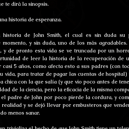
e te dirá la sinopsis.
na historia de esperanza.
 historia de John Smith, el cual es sin duda su 
 momento, y sin duda, uno de los más agradables. T
, y de pronto esta vida se ve truncada por un horre
tunidad de leer la historia de la recuperación de u
casi 5 años, como afecta esto a sus padres (con todo
 vida, para tratar de pagar las cuentas de hospital) y
 chica con la que salía (y que vio poco antes de tener
ldad de la ciencia, pero la eficacia de la misma compa
l padre de John por poco pierde la cordura, y com
 realidad y se dejó llevar por embusteros que venden
odo menos sanar.
trivializa el hecho de que John Smith tiene un talen