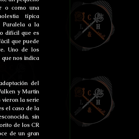
er o como una 
estia típica 
Paralela a la 
 difícil que es 
fácil que puede 
e. Uno de los 
que nos indica 
daptación del 
lken y Martin 
ieron la serie 
 el caso de la 
conocida, sin 
rito de los CR 
ce de un gran 