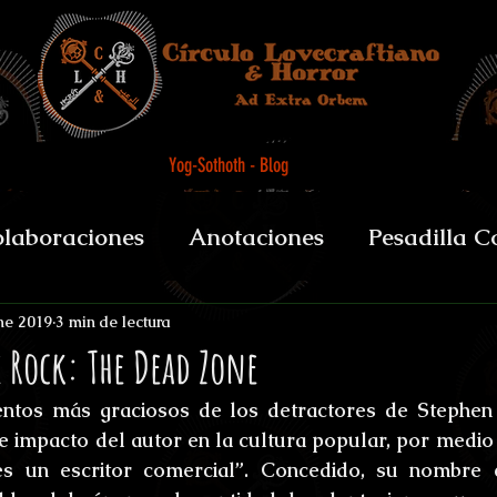
Yog-Sothoth - Blog
laboraciones
Anotaciones
Pesadilla C
et alii
Biografías y datos
De Boca del 
ne 2019
3 min de lectura
e Rock: The Dead Zone
ntos más graciosos de los detractores de Stephen 
sychopomps
Tenebris Medicinae Officium
 impacto del autor en la cultura popular, por medio d
s un escritor comercial”. Concedido, su nombre 