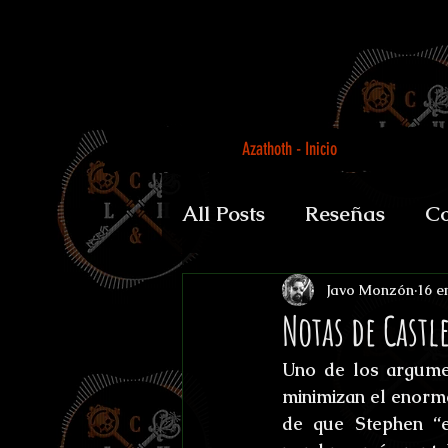
Azathoth - Inicio
All Posts
Reseñas
Co
Auguratricis, sirenibus 
Javo Monzón
16 e
Notas de Castl
Uno de los argume
Gabinete de la Dra. P
minimizan el enorme
de que Stephen “e