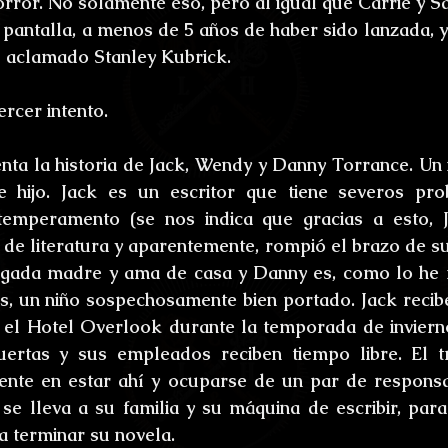
rror. No solamente eso, pero al igual que Carrie y Sal
ones
Bestiario del Horror
Los últimos d
 pantalla, a menos de 5 años de haber sido lanzada, y 
l aclamado Stanley Kubrick.
oidl
Umbrarum hic locus est
Ensayos
rcer intento.
uture
Relatos
Relatos Ganadores
H
nta la historia de Jack, Wendy y Danny Torrance. Un n
 hijo. Jack es un escritor que tiene severos pro
temperamento (se nos indica que gracias a esto, J
s
e literatura y aparentemente, rompió el brazo de su 
gada madre y ama de casa y Danny es, como lo he 
s, un niño sospechosamente bien portado. Jack recibe
 el Hotel Overlook durante la temporada de invierno,
uertas y sus empleados reciben tiempo libre. El tr
ente en estar ahí y ocuparse de un par de responsab
 se lleva a su familia y su máquina de escribir, para
a terminar su novela.