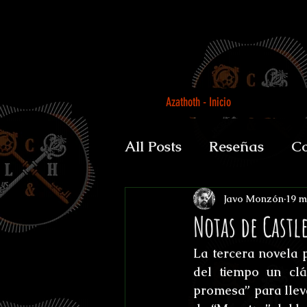
Azathoth - Inicio
All Posts
Reseñas
Co
Auguratricis, sirenibus 
Javo Monzón
19 m
Notas de Castl
La tercera novela p
Gabinete de la Dra. P
del tiempo un clá
promesa” para llev