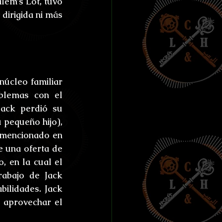
em’s Lot, tuvo 
ías de Anthibitas
dirigida ni más 
orresco Referens
úcleo familiar 
blemas con el 
ack perdió su 
pequeño hijo), 
mencionado en 
 una oferta de 
 en la cual el 
abajo de Jack 
ilidades. Jack 
 aprovechar el 