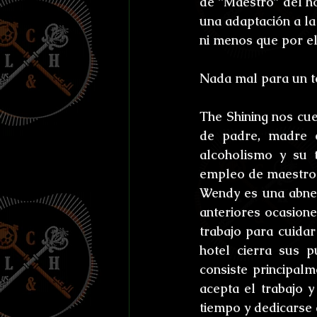
de “Maestro” del ho
Efemérides y celebraci
una adaptación a la
ni menos que por e
Otros
Reto Stefan K
Nada mal para un te
L'horreur En Haute Co
The Shining nos cue
de padre, madre e
alcoholismo y su 
Susurros Innombrable
empleo de maestro d
Wendy es una abne
anteriores ocasione
trabajo para cuidar
hotel cierra sus p
consiste principalm
acepta el trabajo y
tiempo y dedicarse 