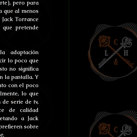
te), pero para 
a que al menos 
 Jack Torrance 
 que pretende 
 adaptación 
ir lo poco que 
o no significa 
la pantalla. Y 
to con el poco 
lmente, lo que 
e serie de tv, 
e de calidad 
etando a Jack 
prefieren sobre 
r.