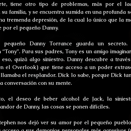
te, tiene otro tipo de problemas, más por el lad
 su familia, y se encuentra sumida en una profunda so
na tremenda depresión, de la cual lo único que la ma
e por el pequeño Danny.
l pequeño Danny Torrance guarda un secreto. D
“Tony”. Para sus padres, Tony es un amigo imaginari
so, quizá algo siniestro. Danny descubre a través 
en el Overlook) que tiene acceso a un poder extrase
llamaba el resplandor. Dick lo sabe, porque Dick tambi
a conversación con su mente.
to, el deseo de beber alcohol de Jack, la siniestr
andor de Danny, las cosas se ponen difíciles.
Stephen nos dejó ver su amor por el pequeño pueblo
a acceso a sus demonios personales más agresivos (