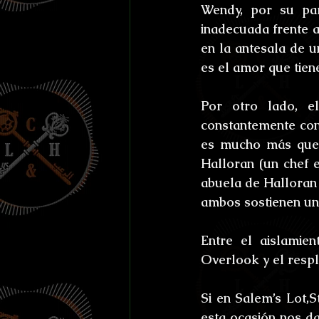
Wendy, por su par
inadecuada frente a
en la antesala de u
es el amor que tien
Por otro lado, e
constantemente con 
es mucho más que e
Halloran (un chef 
abuela de Halloran 
ambos sostienen un
Entre el aislamien
Overlook y el respl
Si en Salem’s Lot,
esta ocasión nos d