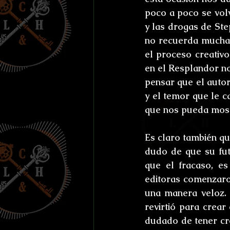
poco a poco se volv
y las drogas de Ste
no recuerda muchas 
el proceso creativo
en el Resplandor no
pensar que el autor
y el temor que le c
que nos pueda mostr
Es claro también qu
dudo de que su futu
que el fracaso, es
editoras comenzaron
una manera veloz. 
revirtió para crea
dudado de tener cre