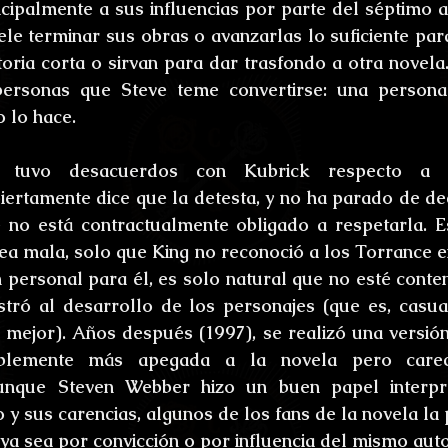
cipalmente a sus influencias por parte del séptimo ar
ele terminar sus obras o avanzarlas lo suficiente par
oria corta o sirvan para dar trasfondo a otra novela.
ersonas que Steve teme convertirse: una persona
o lo hace.
 tuvo desacuerdos con Kubrick respecto a la
iertamente dice que la detesta, y no ha parado de dec
no está contractualmente obligado a respetarla. Est
ea mala, solo que King no reconoció a los Torrance en 
 personal para él, es solo natural que no esté conten
tró al desarrollo de los personajes (que es, casua
mejor). Años después (1997), se realizó una versión d
blemente más apegada a la novela pero carec
aunque Steven Webber hizo un buen papel interpr
 y sus carencias, algunos de los fans de la novela la 
 ya sea por convicción o por influencia del mismo auto