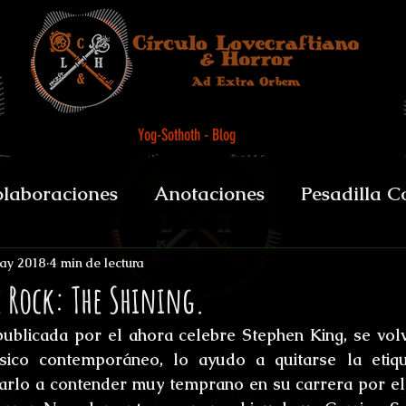
Yog-Sothoth - Blog
laboraciones
Anotaciones
Pesadilla C
et alii
Biografías y datos
De Boca del 
ay 2018
4 min de lectura
e Rock: The Shining.
ublicada por el ahora celebre Stephen King, se volv
sychopomps
Tenebris Medicinae Officium
sico contemporáneo, lo ayudo a quitarse la etiqu
arlo a contender muy temprano en su carrera por el 