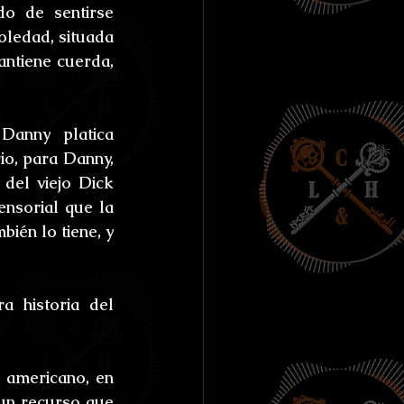
o de sentirse 
ledad, situada 
ntiene cuerda, 
anny platica 
o, para Danny, 
del viejo Dick 
nsorial que la 
én lo tiene, y 
a historia del 
 americano, en 
un recurso que 