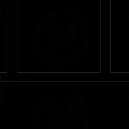
Reseña 
La Otra Sombra Sobre Innsmouth