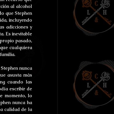
ión al alcohol 
do que Stephen 
da, incluyendo 
s adicciones y 
. Es inevitable 
propio pasado, 
que cualquiera 
familia.
 Stephen nunca 
que asusta más 
ng cuando las 
ía escribir de 
de momento, lo 
ephen nunca ha 
 calidad de la 