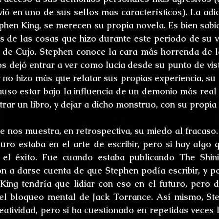
ió en uno de sus sellos mas característicos). La adicc
phen King, se merecen su propia novela. Es bien sabi
de las cosas que hizo durante este periodo de su vi
 de Cujo. Stephen conoce la cara más horrenda de la
s dejó entrar a ver como lucia desde su punto de vista
 no hizo más que relatar sus propias experiencia, su 
auso estar bajo la influencia de un demonio más real 
ar un libro, y dejar a dicho monstruo, con su propia 
e nos muestra, en retrospectiva, su miedo al fracaso.
ro estaba en el arte de escribir, pero si hay algo 
 el éxito. Fue cuando estaba publicando The Shini
 a darse cuenta de que Stephen podía escribir, y pod
King tendría que lidiar con eso en el futuro, pero 
r el bloqueo mental de Jack Torrance. Así mismo, St
atividad, pero si ha cuestionado en repetidas veces la