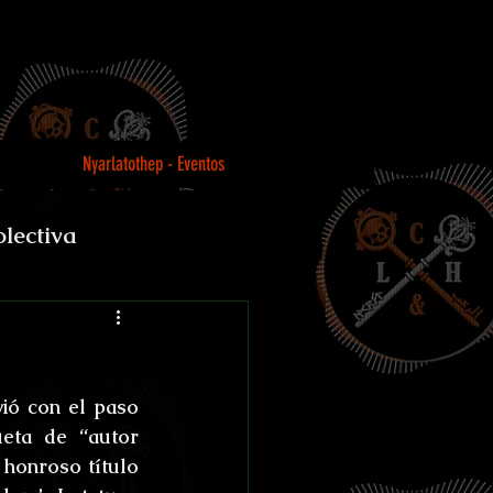
Nyarlatothep - Eventos
olectiva
Loco
ió con el paso 
eta de “autor 
honroso título 