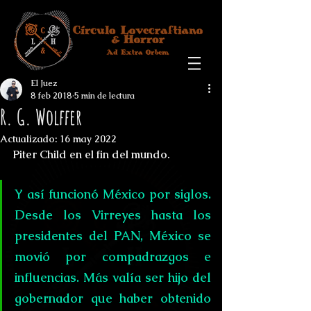
El Juez
8 feb 2018
5 min de lectura
R. G. Wolffer
Actualizado:
16 may 2022
Piter Child en el fin del mundo.
Y así funcionó México por siglos. 
Desde los Virreyes hasta los 
presidentes del PAN, México se 
movió por compadrazgos e 
influencias. Más valía ser hijo del 
gobernador que haber obtenido 