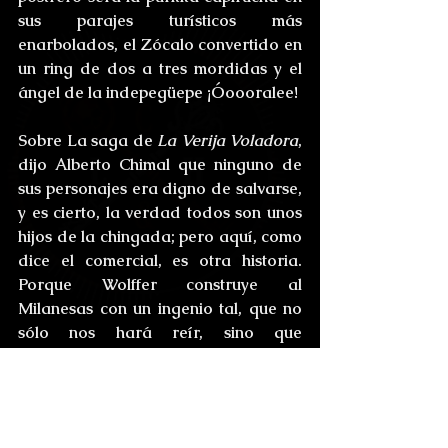
sus parajes turísticos más 
enarbolados, el Zócalo convertido en 
un ring de dos a tres mordidas y el 
ángel de la indepegüepe ¡Óoooralee!
Sobre La saga de 
La Verija Voladora
, 
dijo Alberto Chimal que ninguno de 
sus personajes era digno de salvarse, 
y es cierto, la verdad todos son unos 
hijos de la chingada; pero aquí, como 
dice el comercial, es otra historia. 
Porque Wolffer construye al 
Milanesas con un ingenio tal, que no 
sólo nos hará reír, sino que 
provocará nuestra admiración más 
allá de la comedia. Con reflexiones 
de la talla de: “La verdadera religión 
es la forma en la que un hombre se 