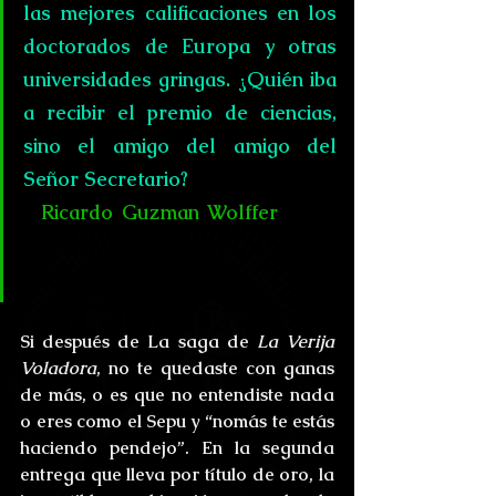
las mejores calificaciones en los 
doctorados de Europa y otras 
universidades gringas. ¿Quién iba 
a recibir el premio de ciencias, 
sino el amigo del amigo del 
Señor Secretario?
- 
Ricardo Guzman Wolffer
, Sepu 
y el Milanesas contra los zombis 
políticos.
Si después de La saga de 
La Verija 
Voladora
, no te quedaste con ganas 
de más, o es que no entendiste nada 
o eres como el Sepu y “nomás te estás 
haciendo pendejo”. En la segunda 
entrega que lleva por título de oro, la 