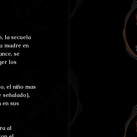
, la secuela 
su madre en 
nce, se 
er los 
o, el niño mas 
 señalado), 
 en sus 
ra al 
on el 