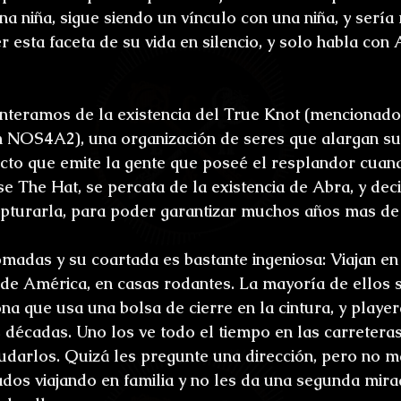
a niña, sigue siendo un vínculo con una niña, y sería m
 esta faceta de su vida en silencio, y solo habla con
enteramos de la existencia del True Knot (mencionado
n NOS4A2), una organización de seres que alargan su 
cto que emite la gente que poseé el resplandor cua
e The Hat, se percata de la existencia de Abra, y deci
pturarla, para poder garantizar muchos años mas de 
madas y su coartada es bastante ingeniosa: Viajan en
de América, en casas rodantes. La mayoría de ellos so
na que usa una bolsa de cierre en la cintura, y player
 décadas. Uno los ve todo el tiempo en las carreteras
ludarlos. Quizá les pregunte una dirección, pero no 
rados viajando en familia y no les da una segunda mir