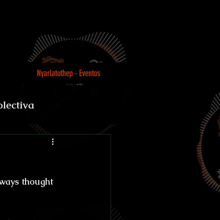
Nyarlatothep - Eventos
olectiva
Loco
lways thought 