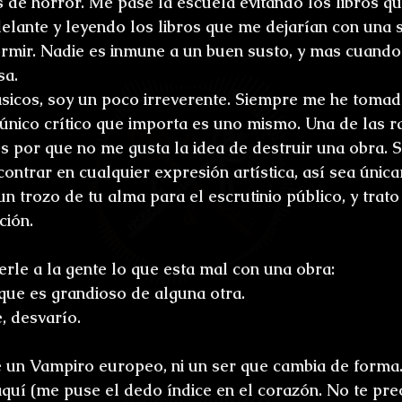
s de horror. Me pasé la escuela evitando los libros q
ones
Bestiario del Horror
Los últimos d
delante y leyendo los libros que me dejarían con una 
rmir. Nadie es inmune a un buen susto, y mas cuando
oidl
Umbrarum hic locus est
Ensayos
sa.
lásicos, soy un poco irreverente. Siempre me he toma
 único crítico que importa es uno mismo. Una de las r
uture
Relatos
Relatos Ganadores
H
s por que no me gusta la idea de destruir una obra. 
ontrar en cualquier expresión artística, así sea única
n trozo de tu alma para el escrutinio público, y trato
s
ión. 
le a la gente lo que esta mal con una obra:
 que es grandioso de alguna otra.
, desvarío.
e un Vampiro europeo, ni un ser que cambia de forma.
aquí (me puse el dedo índice en el corazón. No te pre