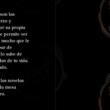
son las 
rzo y 
or su propia 
e permite ver 
o mucho que le 
par de 
 lo sabe de 
s de tu vida. 
ndo.
 las novelas 
 la mesa 
es.