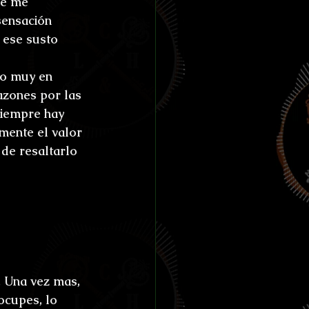
ue me 
ías de Anthibitas
sensación 
 ese susto 
do muy en 
azones por las 
orresco Referens
Siempre hay 
mente el valor 
 de resaltarlo 
 Una vez mas, 
ocupes, lo 