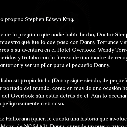
lo propino Stephen Edwyn King.
nte la pregunta que nadie había hecho, Doctor Sleep
s muestra qué fue lo que paso con Danny Torrance y 
ores a su aventura en el Hotel Overlook. Wendy Torra
eridas y trataba con la fuerza de una madre de recog
anterior y ser un pilar para el pequeño Danny.
idiaba su propia lucha (Danny sigue siendo, de pequeñ
r portado del mundo, como en mas de una ocasión he
 del Overlook aún están detrás de el. Aún lo acechan
 peligrosamente a su casa.
k Hallorann (quien le cuenta una historia que involuc
 Manx, de NOS4A2), Danny aprende un nuevo truco c