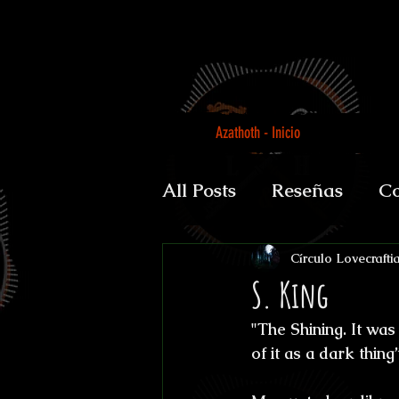
Azathoth - Inicio
All Posts
Reseñas
Co
Auguratricis, sirenibus 
Círculo Lovecrafti
S. King
"The Shining. It wa
Gabinete de la Dra. P
of it as a dark thing”