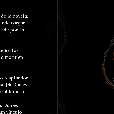
de la novela, 
uede cargar 
ide por fin 
ndica los 
a morir en 
o resplandor, 
o (Si Dan es 
problemas a 
n. Dan es 
un vínculo 