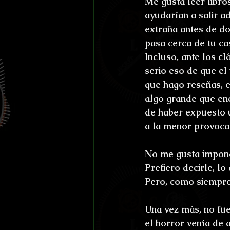
Me gusta leer libro
Efemérides y celebraci
ayudarían a salir a
extraña antes de do
Otros
Reto Stefan K
pasa cerca de tu ca
Incluso, ante los c
serio eso de que el
L'horreur En Haute Co
que hago reseñas, e
algo grande que enc
de haber expuesto u
Susurros Innombrable
a la menor provocac
No me gusta imponer
Prefiero decirle, lo
Pero, como siempre
Una vez más, no fu
el horror venía de 