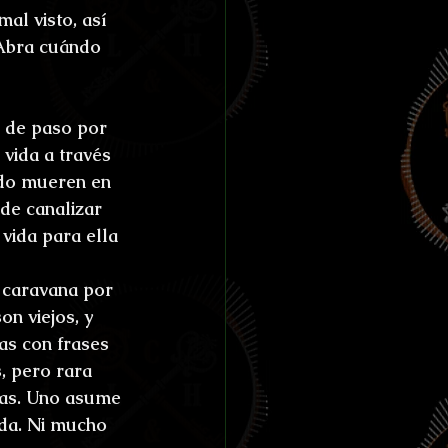
al visto, así 
 Abra cuándo 
 de paso por 
vida a través 
ndo mueren en 
de canalizar 
vida para ella 
 caravana por 
n viejos, y 
as con frases 
, pero rara 
mas. Uno asume 
ada. Ni mucho 