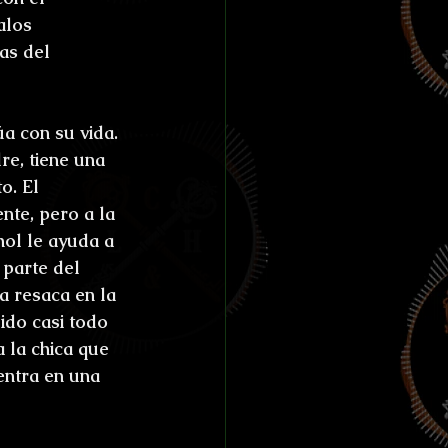
alos 
as del 
a con su vida.
e, tiene una 
o. El 
nte, pero a la 
hol le ayuda a 
 parte del 
 resaca en la 
ido casi todo 
 la chica que 
entra en una 