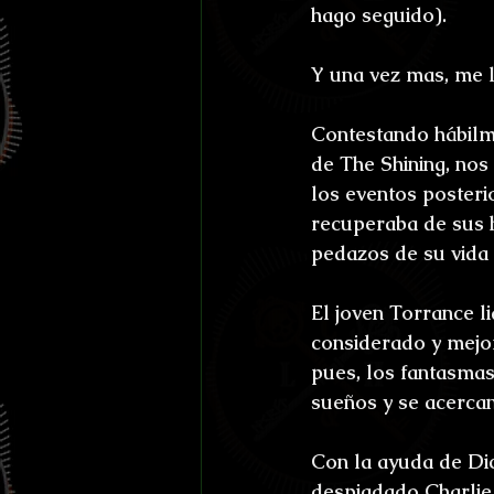
hago seguido).
Y una vez mas, me 
Contestando hábilme
de The Shining, no
los eventos posteri
recuperaba de sus h
pedazos de su vida 
El joven Torrance l
considerado y mejo
pues, los fantasmas
sueños y se acercan
Con la ayuda de Dic
despiadado Charlie