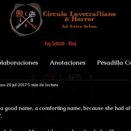
Yog-Sothoth - Blog
laboraciones
Anotaciones
Pesadilla C
et alii
Biografías y datos
De Boca del 
ano
20 jul 2017
5 min de lectura
s a good name, a comforting name, because she had a
sychopomps
Tenebris Medicinae Officium
.