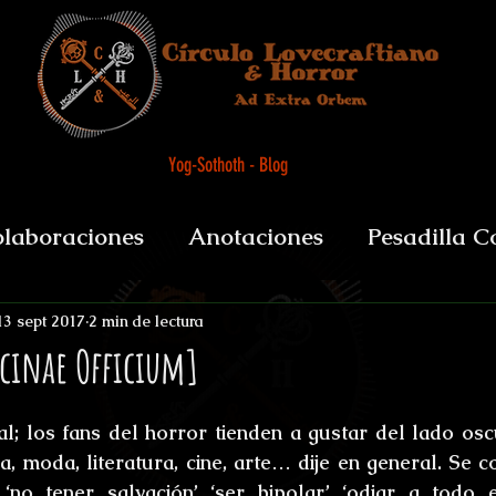
Yog-Sothoth - Blog
laboraciones
Anotaciones
Pesadilla C
et alii
Biografías y datos
De Boca del 
13 sept 2017
2 min de lectura
icinae Officium]
sychopomps
Tenebris Medicinae Officium
l; los fans del horror tienden a gustar del lado os
a, moda, literatura, cine, arte… dije en general. Se c
 ‘no tener salvación’ ‘ser bipolar’ ‘odiar a todo 