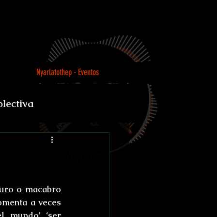
Nyarlatothep - Eventos
olectiva
Loco
curo o macabro 
omenta a veces 
el mundo’ ‘ser 