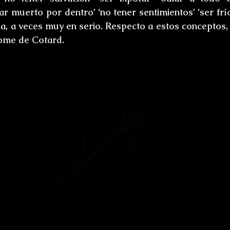
ones
Bestiario del Horror
Los últimos d
r muerto por dentro’ ‘no tener sentimientos’ ‘ser frío
 a veces muy en serio. Respecto a estos conceptos, 
ome de Cotard
.
oidl
Umbrarum hic locus est
Ensayos
uture
Relatos
Relatos Ganadores
H
s