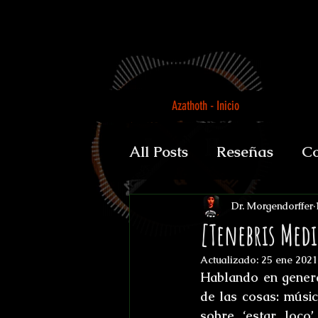
Azathoth - Inicio
All Posts
Reseñas
Co
Auguratricis, sirenibus 
Dr. Morgendorffer
[Tenebris Med
Actualizado:
25 ene 2021
Gabinete de la Dra. P
Hablando en genera
de las cosas: músic
sobre ‘estar loco’