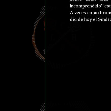
Efemérides y celebraci
incomprendido’ ‘esta
A veces como broma,
día de hoy el 
Síndr
Otros
Reto Stefan K
L'horreur En Haute Co
Susurros Innombrable