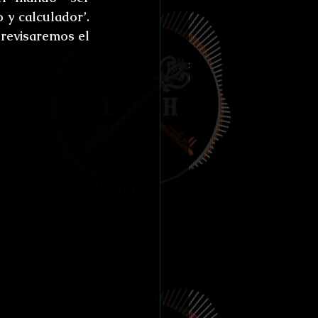
ías de Anthibitas
 y calculador’. 
revisaremos el 
orresco Referens